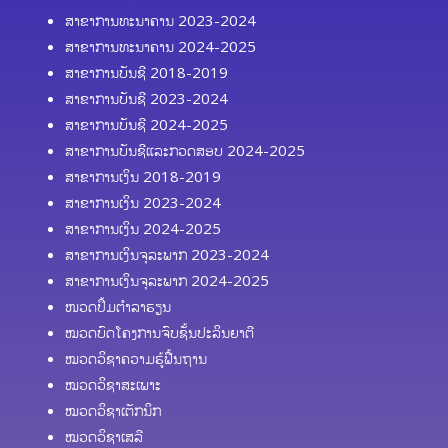
ສາຂາການທະນາຄານ 2023-2024
ສາຂາການທະນາຄານ 2024-2025
ສາຂາການບັນຊີ 2018-2019
ສາຂາການບັນຊີ 2023-2024
ສາຂາການບັນຊີ 2024-2025
ສາຂາການບັນຊີແລະກວດສອບ 2024-2025
ສາຂາການເງິນ 2018-2019
ສາຂາການເງິນ 2023-2024
ສາຂາການເງິນ 2024-2025
ສາຂາການເງິນຈຸລະພາກ 2023-2024
ສາຂາການເງິນຈຸລະພາກ 2024-2025
ໜວດປຶ້ມຕຳລາຮຽນ
ໝວດບົດໂຄງການຈົບຊັ້ນປະລິນຍາຕີ
ໝວດວິຊາຄວາມຮູ້ຟື້ນຖານ
ໝວດວິຊາສະເພາະ
ໝວດວິຊາເຕັກນິກ
ໝວດວິຊາເສລີ