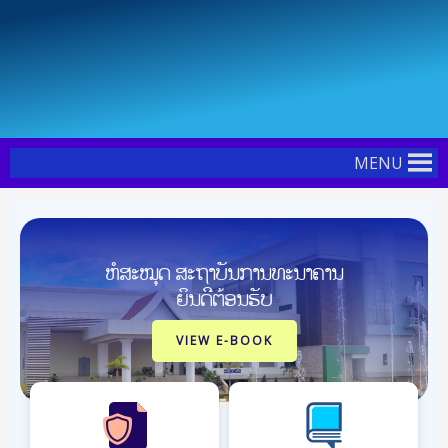
Skip
Post
to
navigation
content
MENU
ຫໍສະໝຸດ ສະຖາບັນການທະນາຄານ
ຍິນດີຕ້ອນຮັບ
VIEW E-BOOK