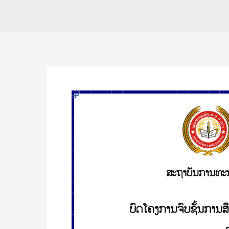
ສຶກສາ
ການ
ວາງ
ເເຜນ
ການ
ເງິນ
ສ່ວນ
ບຸກຄົນ
ກ່ອນ
ບຳນານ