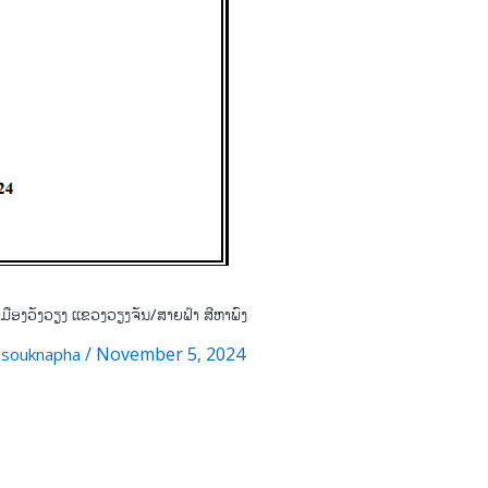
ມືອງວັງວຽງ ເເຂວງວຽງຈັນ/ສາຍຟ້າ ສີຫາພົງ
/
/
November 5, 2024
souknapha