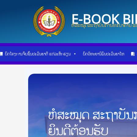
Skip
Post
to
pagination
E-BOOK B
content
ຫໍສະໝຸດສະຖາບັນການທະນາຄານ ແບ
ບົດໂຄງການຈົບຊັ້ນປະລິນຍາຕີ ແຕ່ລະສົກຮຽນ
ບົດວິທະຍານິພົນປະລິນຍາໂທ
ຫໍສະໝຸດ ສະຖາບັ
ຍິນດີຕ້ອນຮັບ