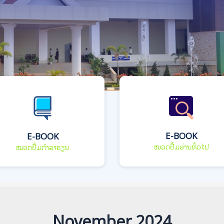
E-BOOK
E-BOOK
ໝວດປື້ມອ່ານທົ່ວໄປ
ໝວດປື້ມຕຳລາຮຽນ
November 2024