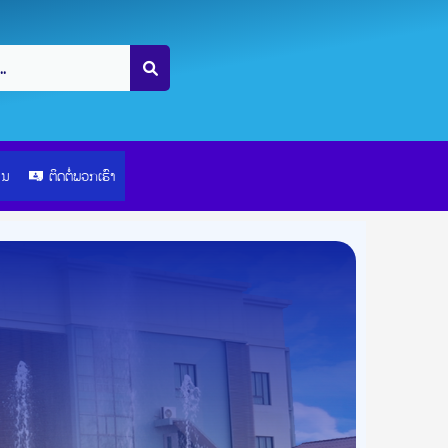
ຽນ
ຕິດຕໍ່ພວກເຮົາ