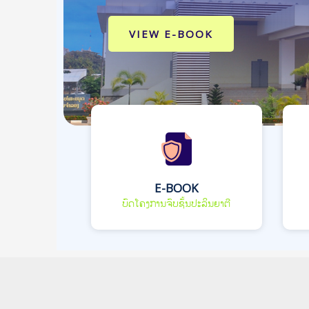
VIEW E-BOOK
E-BOOK
ບົດໂຄງການຈົບຊັ້ນປະລິນຍາຕີ