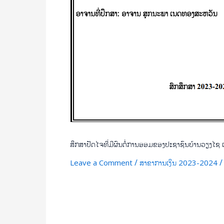
ສີ
ຫາ
ພົງ
ສຶກສາປັດໄຈທີ່ມີຜົນຕໍ່ການອອມຂອງປະຊາຊົນບ້ານວຽງໄຊ ເ
/
Leave a Comment
ສາຂາການເງິນ 2023-2024
Read More »