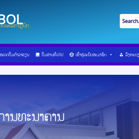
IBOL
ບເອເລັກໂຕຼນິກ
ໝວດປື້ມຕຳລາຮຽນ
ປື້ມອ່ານທົ່ວໄປ
ເຂົ້າສູ່ລະບົບສະມາຊິກ
ລົງທະບ
ນການທະນາຄານ