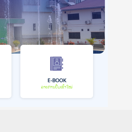
E-BOOK
ລາຍການປື້ມເຂົ້າໃໝ່