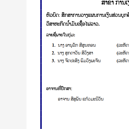
ຂອງ
ພະ
ນັກ
ງານ
ລັດ
ວິ
ສະ
ຫາ
ກິດ
ນໍ້າມັນ
ເຊື້ອ
ໄຟ
ລາວ/
ອານຸ
ລັກ
ສີ
ສູນ
ທອນ