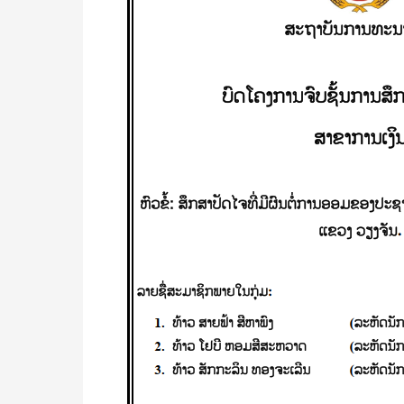
ມີ
ຜົນ
ຕໍ່
ການ
ອອມ
ຂອງ
ປະຊາ
ຊົນ
ບ້ານ
ວຽງ
ໄຊ
ເມືອງ
ວັງ
ວຽງ
ເເຂວງ
ວຽງຈັນ/
ສາຍຟ້າ