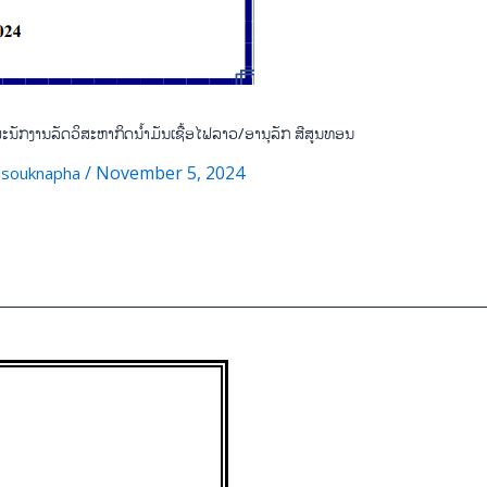
ັກງານລັດວິສະຫາກິດນໍ້າມັນເຊື້ອໄຟລາວ/ອານຸລັກ ສີສູນທອນ
/
/
November 5, 2024
souknapha