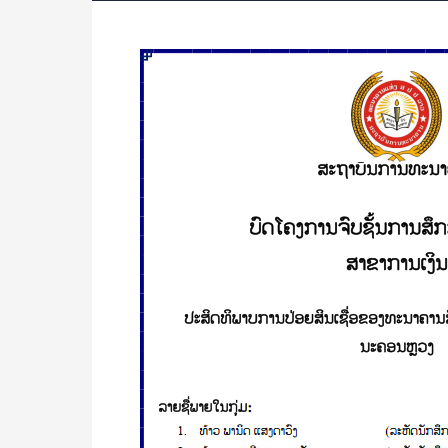
ປະສິດທິພາບ
ການ
ປ່ອຍ
ສິນ
ເຊື່ອ
ຂອງ
ທະນາຄານ
ສົ່ງເສີມ
ກະສິກຳ
ຈຳກັດ
ສາຂາ
ນະຄອນຫຼວງ/
ພານິດ
ເເສງ
ດາວົ