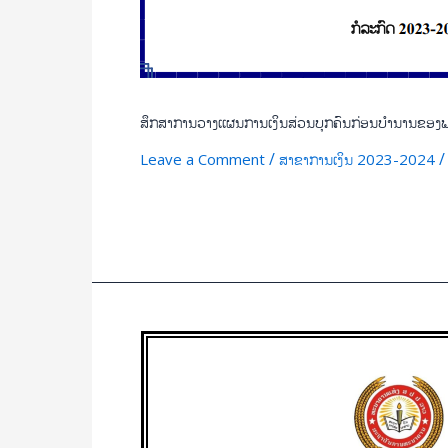
ສຶກສາການວາງເເຜນການເງິນສ່ວນບຸກຄົນກ່ອນບຳນານຂອງພະນ
/
Leave a Comment
ສາຂາການເງິນ 2023-2024
Read More »
ສຶກ
ສາ
ປັດ
ໄຈ
ທີ່