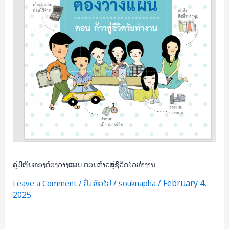
ຊີວິດ
ໄວ
ທຳ
ງານ
ຄູ່ມືເງິນທອງຕ້ອງວາງແຜນ ຕອນກ້າວສູ່ຊີວິດໄວທຳງານ
/
/
/
February 4,
Leave a Comment
ປື້ມທົ່ວໄປ
souknapha
2025
Read More »