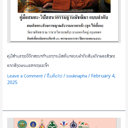
ພ
ຮະ
ສັງ
ຄະ
ຣາດ
ສັງ
ວອນ
ມະຫາ
ຄູ່ມືສຳມະຖະວິປັດສະນາກຳມະຖານມັສທິມາແບບລຳດັບສົມເດັດພຮະສັງຄະ
ເຖ
ຣາດສັງວອນມະຫາເຖຣະເຈົ້າ
ຣະ
/
/
/
February 4,
Leave a Comment
ປື້ມທົ່ວໄປ
souknapha
ເຈົ້າ
2025
Read More »
ຄູ່ມື