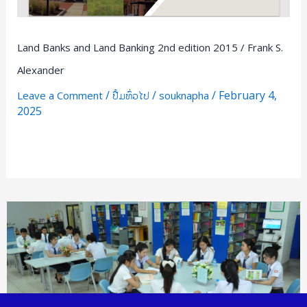
Land Banks and Land Banking 2nd edition 2015 / Frank S.
Alexander
/
/
/
February 4,
Leave a Comment
ປື້ມທົ່ວໄປ
souknapha
2025
Read More »