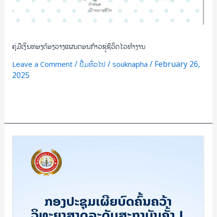
ຄູ່ມືເງິນທອງຕ້ອງວາງແຜນຕອນກ້າວຊູ່ຊີວິດໄວທຳງານ
/
/
/
February 26,
Leave a Comment
ປື້ມທົ່ວໄປ
souknapha
2025
Read More »
ກອງ
ປະຊຸມ
ເຜີຍ
ບົດ
ຄົ້ນ
ຄ້ວາ
ວິທະຍາສາດ