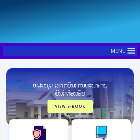
Skip
to
content
MENU
ຫໍສະໝຸດ ສະຖາບັນການທະນາຄານ
ຍິນດີຕ້ອນຮັບ
VIEW E-BOOK