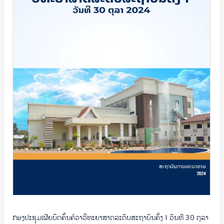
ລະດັບ
ສະຖາບັນ
ຄັ້ງ
I
ວັນທີ
30
ຕຸລາ
2024
ກອງປະຊຸມເຜີຍບົດຄົ້ນຄ້ວາວິທະຍາສາດລະດັບສະຖາບັນຄັ້ງ I ວັນທີ 30 ຕຸລາ