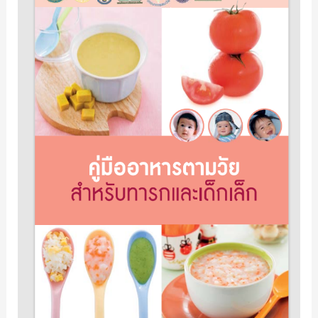
ອາຫານ
ຕາມ
ໄວ
ສຳ
ລັບ
ທາ
ຣົກ
ແລະ
ເດັກ
ເລັກ