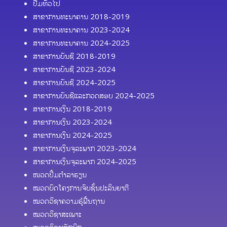
ປື້ມທົ່ວໄປ
ສາຂາການທະນາຄານ 2018-2019
ສາຂາການທະນາຄານ 2023-2024
ສາຂາການທະນາຄານ 2024-2025
ສາຂາການບັນຊີ 2018-2019
ສາຂາການບັນຊີ 2023-2024
ສາຂາການບັນຊີ 2024-2025
ສາຂາການບັນຊີແລະກວດສອບ 2024-2025
ສາຂາການເງິນ 2018-2019
ສາຂາການເງິນ 2023-2024
ສາຂາການເງິນ 2024-2025
ສາຂາການເງິນຈຸລະພາກ 2023-2024
ສາຂາການເງິນຈຸລະພາກ 2024-2025
ໜວດປຶ້ມຕຳລາຮຽນ
ໝວດບົດໂຄງການຈົບຊັ້ນປະລິນຍາຕີ
ໝວດວິຊາຄວາມຮູ້ຟື້ນຖານ
ໝວດວິຊາສະເພາະ
ໝວດວິຊາເຕັກນິກ