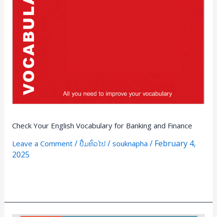
Check Your English Vocabulary for Banking and Finance
/
/
/
February 4,
Leave a Comment
ປື້ມທົ່ວໄປ
souknapha
2025
Read More »