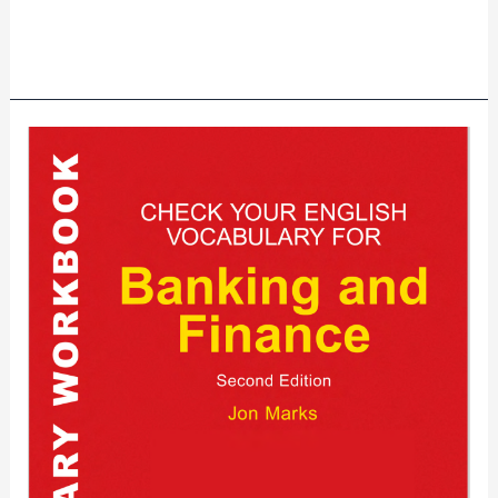
Read More »
Check
Your
English
Vocabulary
for
Banking
and
Finance