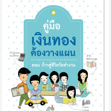
ຕ້ອງ
ວາງ
ແຜນ
ຕອນ
ກ້າວ
ຊູ່
ຊີວິດ
ໄວ
ທຳ
ງານ