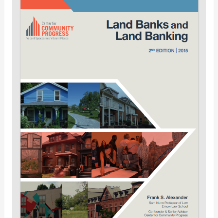
Land
Banks
and
Land
Banking
2nd
edition
2015
/
Frank
S.
Alexander