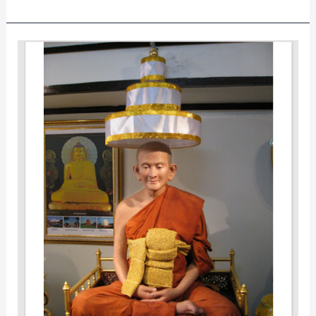
ຄູ່
ມື
ສຳ
ມະຖະວິ
ປັດ
ສະ
ນາ
ກຳມະ
ຖານ
ມັສທິ
ມາ
ແບບ
ລຳດັບ
ສົມ
ເດັດ