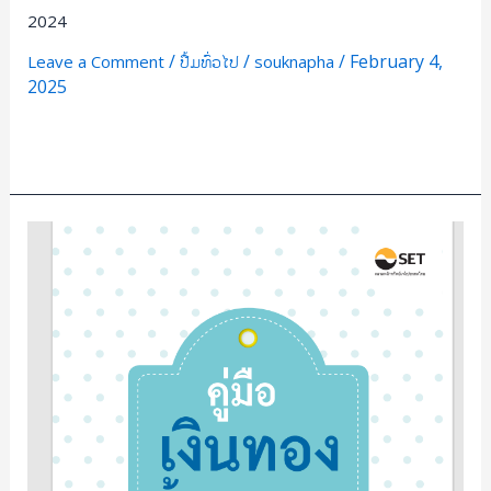
2024
/
/
/
February 4,
Leave a Comment
ປື້ມທົ່ວໄປ
souknapha
2025
Read More »
ຄູ່ມື
ເງິນ
ທອງ
ຕ້ອງ
ວາງ
ແຜນ
ຕອນ
ກ້າວ
ສູ່