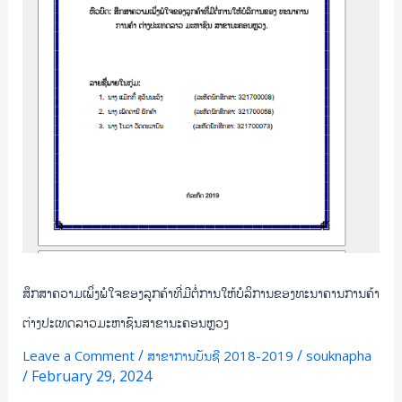
ການ
ໃຫ້
ບໍລິການ
ຂອງ
ທະນາຄານ
ການ
ຄ້າ
ຕ່າງ
ປະເທດ
ລາວ
ມະຫາຊົນ
ສາຂາ
ນະຄອນຫຼວງ
ສຶກສາຄວາມເພິ່ງພໍໃຈຂອງລູກຄ້າທີ່ມີຕໍ່ການໃຫ້ບໍລິການຂອງທະນາຄານການຄ້າ
ຕ່າງປະເທດລາວມະຫາຊົນສາຂານະຄອນຫຼວງ
/
/
Leave a Comment
ສາຂາການບັນຊີ 2018-2019
souknapha
/
February 29, 2024