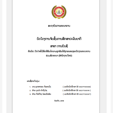
ໄຈ
ທີ່
ມີ
ອິດທິພົນ
ຕໍ່
ຄວາມ
ຜູກພັນ
ຕໍ່
ອົງ
ກອນ
ຂອງ
ພະນັກງານ
ຮ່ວມ
ພັດທະນາ
(ສຳນັກ
ງານ
ໃຫ່ຍ)