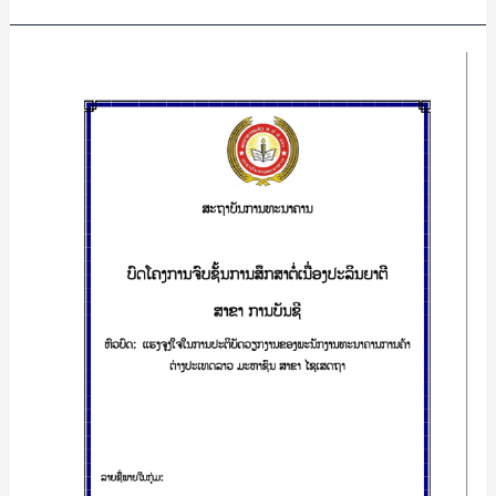
ແຮງ
ຈູງໃຈ
ໃນ
ການ
ປະຕິບັດ
ວຽກງານ
ຂອງ
ພະນັກງານ
ທະນາຄານ
ການ
ຄ້າ
ຕ່າງ
ປະເທດ
ລາວ
ມະຫາຊົນ