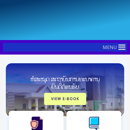
Skip
Post
to
pagination
content
MENU
ຫໍສະໝຸດ ສະຖາບັນການທະນາຄານ
ຍິນດີຕ້ອນຮັບ
VIEW E-BOOK