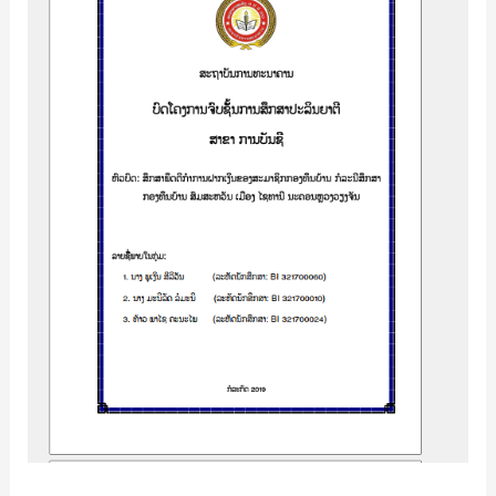
ຝາກ
ເງິນ
ຂອງ
ສະມາຊິກ
ກອງ
ທຶນ
ບ້ານ
ກໍລະນີ
ສຶກສາ
ກອງ
ທຶນ
ບ້ານ
ສົມ
ສະ
ຫັວນ
ເມືອງ
ໄຊ