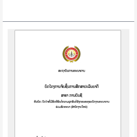
Read More »
ສຶກສາ
ຄວາມ
ເພິ່ງພໍໃຈ
ຂອງ
ລູກຄ້າ
ຕໍ່
ກັບ
ການ
ໃຫ້
ບໍລິການ
ຂອງ
ທະນາຄານ
ຫວຽດ
ຕິນ