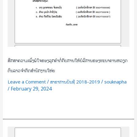
ລາວ
ຈຳກັດ
ສຳນັກ
ງານ
ໃຫ່ຍ
ສຶກສາຄວາມເພິ່ງພໍໃຈຂອງລູກຄ້າຕໍ່ກັບການໃຫ້ບໍລິການຂອງທະນາຄານຫວຽດ
ຕິນລາວຈຳກັດສຳນັກງານໃຫ່ຍ
/
/
Leave a Comment
ສາຂາການບັນຊີ 2018-2019
souknapha
/
February 29, 2024
Read More »
ປັດ