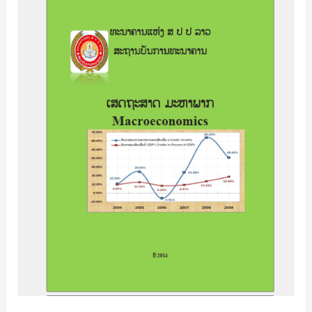
ມະຫາ
ພາກ
Macroecomics