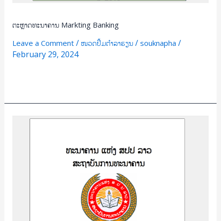
ຕະຫຼາດທະນາຄານ Markting Banking
/
/
/
Leave a Comment
ໜວດປຶ້ມຕຳລາຮຽນ
souknapha
February 29, 2024
Read More »
ການ
ເງິນ
ລະຫວ່າງ
ປະເທດ