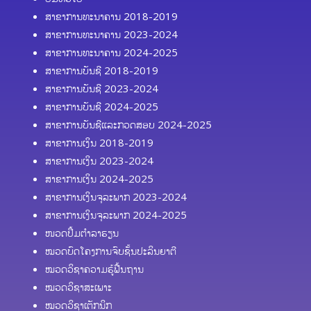
ສາຂາການທະນາຄານ 2018-2019
ສາຂາການທະນາຄານ 2023-2024
ສາຂາການທະນາຄານ 2024-2025
ສາຂາການບັນຊີ 2018-2019
ສາຂາການບັນຊີ 2023-2024
ສາຂາການບັນຊີ 2024-2025
ສາຂາການບັນຊີແລະກວດສອບ 2024-2025
ສາຂາການເງິນ 2018-2019
ສາຂາການເງິນ 2023-2024
ສາຂາການເງິນ 2024-2025
ສາຂາການເງິນຈຸລະພາກ 2023-2024
ສາຂາການເງິນຈຸລະພາກ 2024-2025
ໜວດປຶ້ມຕຳລາຮຽນ
ໝວດບົດໂຄງການຈົບຊັ້ນປະລິນຍາຕີ
ໝວດວິຊາຄວາມຮູ້ຟື້ນຖານ
ໝວດວິຊາສະເພາະ
ໝວດວິຊາເຕັກນິກ