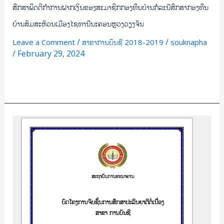
ສຶກສາພຶດຕິກຳການຝາກເງິນຂອງສະມາຊິກກອງທຶນບ້ານກໍລະນີສຶກສາກອງທຶນ
ທາ
ນີນ
ບ້ານສົມສະຫັວນເມືອງໄຊທານີນະຄອນຫຼວງວຽງຈັນ
ະ
/
/
Leave a Comment
ສາຂາການບັນຊີ 2018-2019
souknapha
ຄອນ
/
February 29, 2024
ຫຼວງ
ວຽງຈັນ
Read More »
ສຶກສາ
ຄວາມ
ເພິ່ງພໍໃຈ
ຂອງ
ລູກຄ້າ
ທີ່
ມີ
ຕໍ່