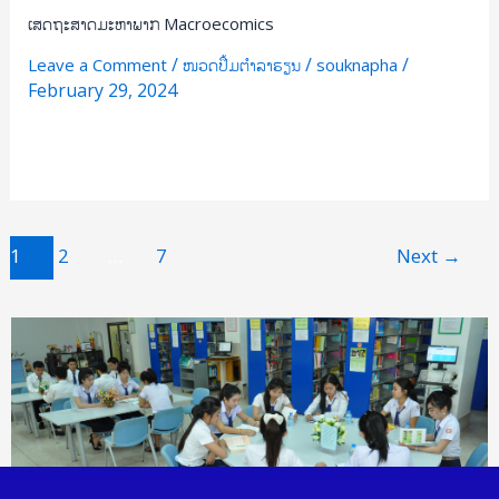
ເສດຖະສາດມະຫາພາກ Macroecomics
/
/
/
Leave a Comment
ໜວດປຶ້ມຕຳລາຮຽນ
souknapha
February 29, 2024
Read More »
1
2
…
7
Next
→