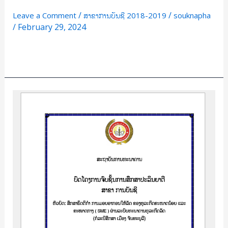
/
/
Leave a Comment
ສາຂາການບັນຊີ 2018-2019
souknapha
/
February 29, 2024
Read More »
ສຶກສາ
ພຶດຕິກຳ
ການ
ມອບ
ອາກອນ
ໃຫ້
ລັດ
ຂອງ
ທຸລະກິດ
ຂະໜາດ