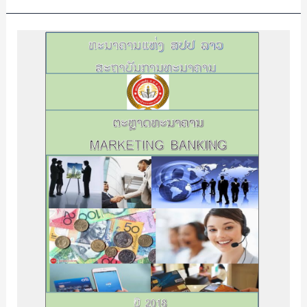
ຕະຫຼາດ
ທະນາຄານ
Markting
Banking