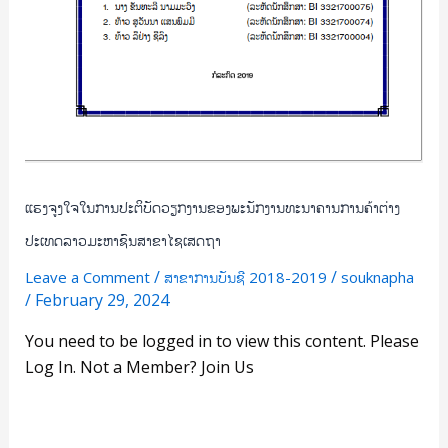
ສາຂາ
ໄຊ
ເສດ
ຖາ
ແຮງຈູງໃຈໃນການປະຕິບັດວຽກງານຂອງພະນັກງານທະນາຄານການຄ້າຕ່າງ
ປະເທດລາວມະຫາຊົນສາຂາໄຊເສດຖາ
/
/
Leave a Comment
ສາຂາການບັນຊີ 2018-2019
souknapha
/
February 29, 2024
You need to be logged in to view this content. Please
Log In. Not a Member? Join Us
Read More »