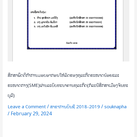
ນ້ອຍ
ແລະ
ຂະໜາດ
ກາງ(SME)ຜ່ານ
ລະບົບ
ທະນາຄານ
ທຸລະກິດ(ກໍລະນີ
ສຶກສາ
ເມືອງ
ຈັນທະ
ສຶກສາພຶດຕິກຳການມອບອາກອນໃຫ້ລັດຂອງທຸລະກິດຂະໜາດນ້ອຍແລະ
ບູ
ຂະໜາດກາງ(SME)ຜ່ານລະບົບທະນາຄານທຸລະກິດ(ກໍລະນີສຶກສາເມືອງຈັນທະ
ລີ)
ບູລີ)
/
/
Leave a Comment
ສາຂາການບັນຊີ 2018-2019
souknapha
/
February 29, 2024
Read More »