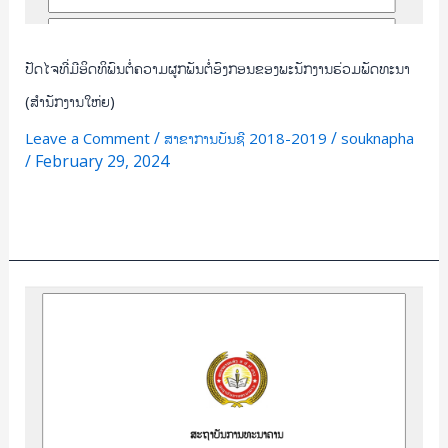
ປັດໄຈທີ່ມີອິດທິພົນຕໍ່ຄວາມຜູກພັນຕໍ່ອົງກອນຂອງພະນັກງານຮ່ວມພັດທະນາ
(ສຳນັກງານໃຫ່ຍ)
/
/
Leave a Comment
ສາຂາການບັນຊີ 2018-2019
souknapha
/
February 29, 2024
Read More »
ສຶກສາ
ການ
ບັນທຶກ
ບັນຊີ
ແລະ
ການ