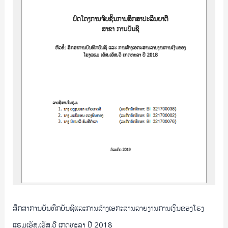
ສ້າງ
ເອກະສານ
ລາຍງານ
ການ
ເງິນ
ຂອງ
ໂຮງ
ແຮມ
ເອັສ.ເອັສ.ວີ
ເກດທະ
ລາ
ປີ
2018
ສຶກສາການບັນທຶກບັນຊີແລະການສ້າງເອກະສານລາຍງານການເງິນຂອງໂຮງ
ແຮມເອັສ.ເອັສ.ວີ ເກດທະລາ ປີ 2018