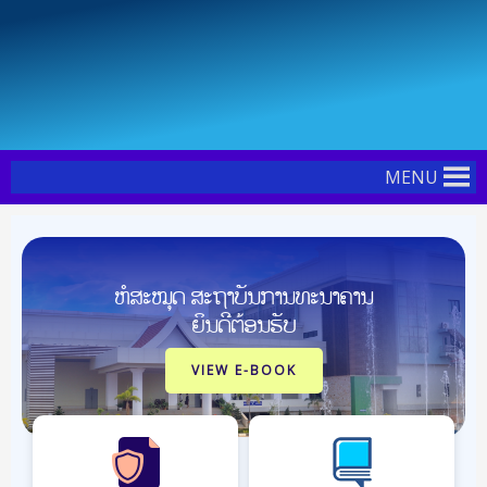
Skip
to
content
MENU
ຫໍສະໝຸດ ສະຖາບັນການທະນາຄານ
ຍິນດີຕ້ອນຮັບ
VIEW E-BOOK