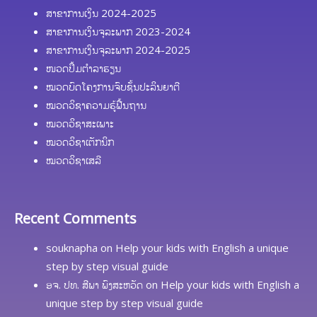
ສາຂາການເງິນ 2024-2025
ສາຂາການເງິນຈຸລະພາກ 2023-2024
ສາຂາການເງິນຈຸລະພາກ 2024-2025
ໜວດປຶ້ມຕຳລາຮຽນ
ໝວດບົດໂຄງການຈົບຊັ້ນປະລິນຍາຕີ
ໝວດວິຊາຄວາມຮູ້ຟື້ນຖານ
ໝວດວິຊາສະເພາະ
ໝວດວິຊາເຕັກນິກ
ໝວດວິຊາເສລີ
Recent Comments
souknapha
on
Help your kids with English a unique
step by step visual guide
ອຈ. ປທ. ສີພາ ພົງສະຫວັດ
on
Help your kids with English a
unique step by step visual guide