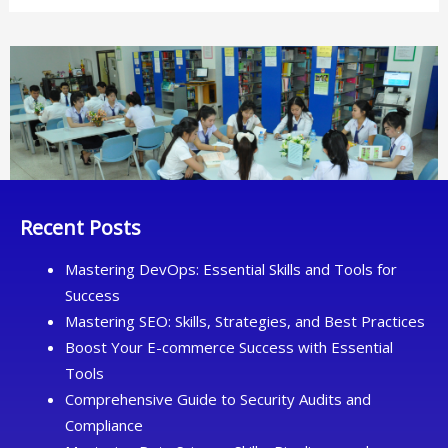
Recent Posts
Mastering DevOps: Essential Skills and Tools for
Success
Mastering SEO: Skills, Strategies, and Best Practices
Boost Your E-commerce Success with Essential
Tools
Comprehensive Guide to Security Audits and
Compliance