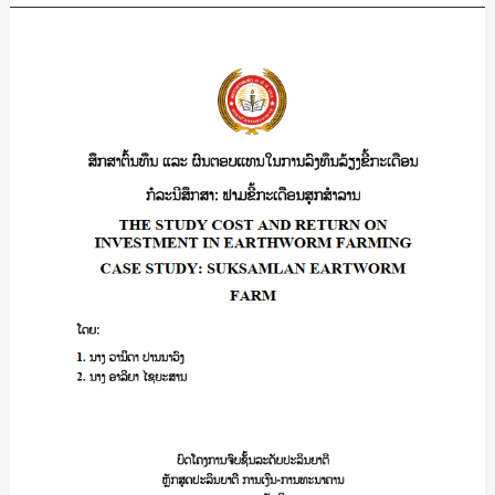
THROUGH
LFX
ສຶກສາ
(LAO
ຕົ້ນ
FOREIGN
ທຶນ
EXCHANGE)
ເເລະ
(
ຜົນ
A
ຕອບ
CASE
ເເທນ
STUDY
ໃນ
OF
ການ
TRADERS
ລົງທຶນ
IN
ລ້ຽງ
XAYTHANY
ຂີ້
DISTRICT,
ກະເດືອນ
VIENTIANE
ກໍລະນີ:
CAPITAL)/
ຟາມ
ອາ
ຂີ້