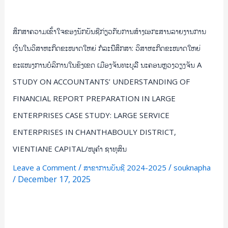
ລະ
ນີີ
ສຶກສາ:
ສຶກສາຄວາມເຂັ້າໃຈຂອງນັກບັນຊີກ່ຽວກັບການສ້າງເອກະສານລາຍງານການ
ວິສາຫະກິດ
ເງິນໃນວິສາຫະກິດຂະໜາດໃຫຍ່ ກໍລະນີີສຶກສາ: ວິສາຫະກິດຂະໜາດໃຫຍ່
ຂະໜາດ
ຂະແໜງການບໍລິການໃນຂົງເຂດ ເມືອງຈັນທະບູລີີ ນະຄອນຫຼວງວຽງຈັນ A
ໃຫຍ່
STUDY ON ACCOUNTANTS’ UNDERSTANDING OF
ຂະແໜງ
ການ
FINANCIAL REPORT PREPARATION IN LARGE
ບໍລິການ
ENTERPRISES CASE STUDY: LARGE SERVICE
ໃນ
ENTERPRISES IN CHANTHABOULY DISTRICT,
ຂົງເຂດ
VIENTIANE CAPITAL/ໜູຄໍາ ຊາທຸສິນ
ເມືອງ
ຈັນທະ
/
/
Leave a Comment
ສາຂາການບັນຊີ 2024-2025
souknapha
ບູ
/
December 17, 2025
ລີີ
ນະຄອນຫຼວງ
Read More »
ວຽງຈັນ