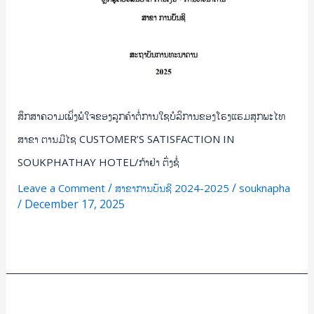
ມີໄຊ
CUSTOMER’S
SATISFACTION
IN
SOUKPHATHAY
HOTEL/
ກ້າ
ສຶກສາຄວາມເພິ່ງພໍໃຈຂອງລູກຄ້າຕໍ່ການໃຊບໍລິການຂອງໂຮງແຮມສຸກພະໄທ
ຢ່າ
ສາຂາ ຕານມີໄຊ CUSTOMER’S SATISFACTION IN
ຕົ່ງ
SOUKPHATHAY HOTEL/ກ້າຢ່າ ຕົ່ງຊໍ່
ຊໍ່
/
/
Leave a Comment
ສາຂາການບັນຊີ 2024-2025
souknapha
/
December 17, 2025
Read More »
ທັດສະນະ