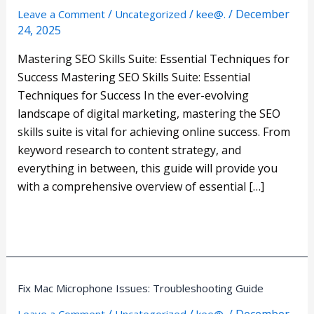
/
/
/
December
Suite:
Leave a Comment
Uncategorized
kee@.
24, 2025
Essential
Techniques
Mastering SEO Skills Suite: Essential Techniques for
for
Success Mastering SEO Skills Suite: Essential
Success
Techniques for Success In the ever-evolving
landscape of digital marketing, mastering the SEO
skills suite is vital for achieving online success. From
keyword research to content strategy, and
everything in between, this guide will provide you
with a comprehensive overview of essential […]
Read More »
Fix
Fix Mac Microphone Issues: Troubleshooting Guide
Mac