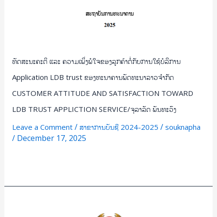
ຈໍາ
ກັດ
CUSTOMER
ATTITUDE
ທັດສະນະຄະຕິ ແລະ ຄວາມເພິ່ງພໍໃຈຂອງລູກຄ້າຕໍ່ກັບການໃຊ້ບໍລິການ
AND
SATISFACTION
Application LDB trust ຂອງທະນາຄານພັດທະນາລາວຈໍາກັດ
TOWARD
CUSTOMER ATTITUDE AND SATISFACTION TOWARD
LDB
LDB TRUST APPLICTION SERVICE/ຈຸລາລັດ ພັນທະວົງ
TRUST
APPLICTION
/
/
Leave a Comment
ສາຂາການບັນຊີ 2024-2025
souknapha
/
December 17, 2025
SERVICE/
ຈຸ
Read More »
ລາ
ລັດ
ພັນທະ
ວົງ
ຫົວຂໍ້:
ສຶກສາ