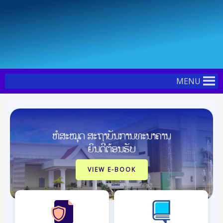
Skip
Post
to
pagination
content
MENU
ຫໍສະໝຸດ ສະຖາບັນການທະນາຄານ
ຍິນດີຕ້ອນຮັບ
VIEW E-BOOK