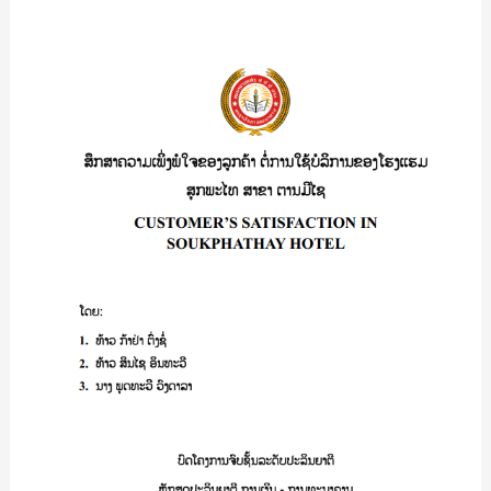
PUBLIC
(
ສຶກສາ
ITEC
ຄວາມ
SERVICE
ເພິ່ງພໍໃຈ
UNIT
ຂອງ
)/
ລູກຄ້າ
ປາ
ຕໍ່
ວີ
ການ
ນາ
ໃຊ
ສຸກ
ບໍລິການ
ຜາ
ຂອງ
ລີ
ໂຮງແຮມ
ສຸກ
ພະ
ໄທ
ສາຂາ
ຕານ