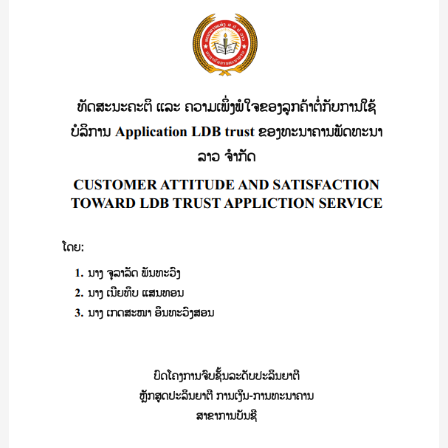
ຄະຕິ
ແລະ
ຄວາມ
ເພິ່ງພໍໃຈ
ຂອງ
ລູກຄ້າ
ຕໍ່
ກັບ
ການ
ໃຊ້
ບໍລິການ
Application
LDB
trust
ຂອງ
ທະນາຄານ
ພັດທະນາ
ລາວ