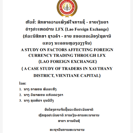
ຄວາມ
ເພິ່ງພໍໃຈ
ການ
ຊື້-
ຂາຍ
ເງິນຕາ
ຕ່າງ
ປະເທດ
ຜ່ານ
LFX
(Lao
Foreign
Exchange)
(ກໍລະນີ
ສຶກສາ
ຊາວ
ຄ້າ