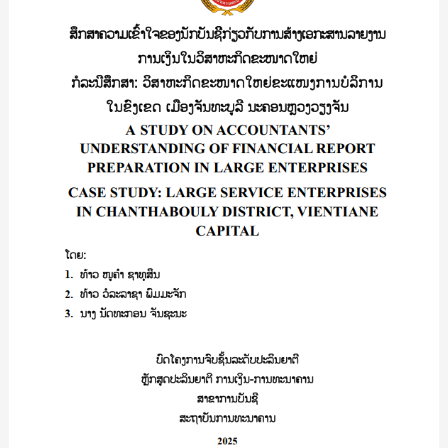
ເຂັ້າ
ໃຈ
ຂອງ
ນັກ
ບັນຊີ
ກ່ຽວກັບ
ການ
ສ້າງ
ເອກະສານ
ລາຍງານ
ການ
ເງິນ
ໃນ
ວິສາຫະກິດ
ຂະໜາດ
ໃຫຍ່
ກໍ