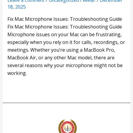
/
/
/
December
Leave a Comment
Uncategorized
kee@.
Microphone
18, 2025
Issues:
Troubleshooting
Fix Mac Microphone Issues: Troubleshooting Guide
Guide
Fix Mac Microphone Issues: Troubleshooting Guide
Microphone issues on your Mac can be frustrating,
especially when you rely on it for calls, recordings, or
meetings. Whether you’re using a MacBook Pro,
MacBook Air, or any other Mac model, there are
several reasons why your microphone might not be
working.
Read More »
ສຶກ
ສາ
ຄວາມ