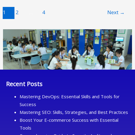
INSTITUTIONS
1
2
…
4
Next
→
A
CASE
STUDY
OF
THE
21ST
GENERATION
OF
BANKING
Recent Posts
STUDENTS
MAJORING
Mastering DevOps: Essential Skills and Tools for
IN
Success
FINANCE
Mastering SEO: Skills, Strategies, and Best Practices
AND
Boost Your E-commerce Success with Essential
BANKING/
Tools
ບຸນ