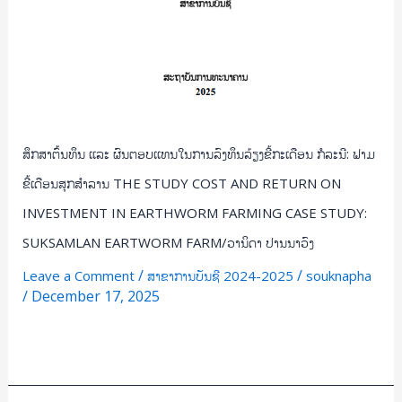
ພອນ
ເດືອນ
ພິມ
ສຸກສຳລານ
ມະ
THE
ສັງ
STUDY
COST
AND
RETURN
ສຶກສາຕົ້ນທຶນ ເເລະ ຜົນຕອບເເທນໃນການລົງທຶນລ້ຽງຂີ້ກະເດືອນ ກໍລະນີ: ຟາມ
ON
ຂີ້ເດືອນສຸກສຳລານ THE STUDY COST AND RETURN ON
INVESTMENT
INVESTMENT IN EARTHWORM FARMING CASE STUDY:
IN
SUKSAMLAN EARTWORM FARM/ວານິດາ ປານນາວົງ
EARTHWORM
FARMING
/
/
Leave a Comment
ສາຂາການບັນຊີ 2024-2025
souknapha
CASE
/
December 17, 2025
STUDY:
SUKSAMLAN
Read More »
EARTWORM
FARM/