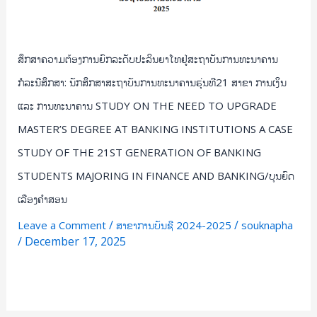
ຮຸ່ນ
ທີ21
ສາຂາ
ສຶກສາຄວາມຕ້ອງການຍົກລະດັບປະລິນຍາໂທຢູ່ສະຖາບັນການທະນາຄານ
ການ
ເງິນ
ກໍລະນີສຶກສາ: ນັກສຶກສາສະຖາບັນການທະນາຄານຮຸ່ນທີ21 ສາຂາ ການເງິນ
ແລະ
ແລະ ການທະນາຄານ STUDY ON THE NEED TO UPGRADE
ການ
MASTER’S DEGREE AT BANKING INSTITUTIONS A CASE
ທະນາຄານ
STUDY
STUDY OF THE 21ST GENERATION OF BANKING
ON
STUDENTS MAJORING IN FINANCE AND BANKING/ບຸນຍົດ
THE
ເລືອງຄໍາສອນ
NEED
/
/
TO
Leave a Comment
ສາຂາການບັນຊີ 2024-2025
souknapha
/
December 17, 2025
UPGRADE
MASTER’S
Read More »
DEGREE
AT
BANKING