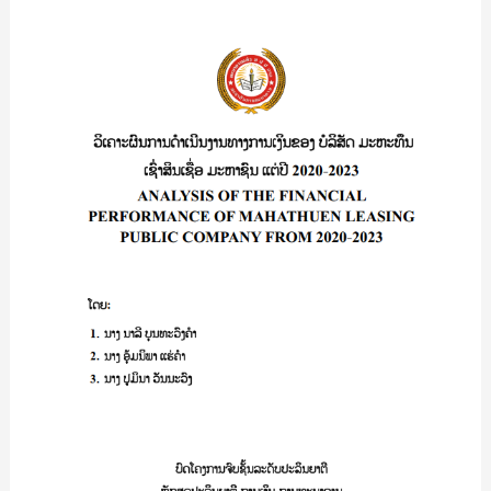
ວາ
ວິເຄາະ
ນິດ
ຜົນ
າ
ການ
ປານ
ດຳເນີນ
ນາ
ງານ
ວົງ
ທາງການ
ເງິນ
ຂອງ
ບໍລິສັດ
ມະຫາ
ທຶນ
ເຊົ່າ
ສິນ
ເຊື່ອ
ມະຫາ
ຊົນ
ເເຕ່