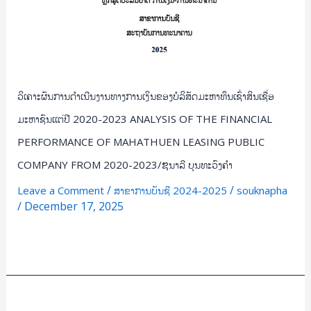
ປີ
2020-
2023
ANALYSIS
OF
ວິເຄາະຜົນການດຳເນີນງານທາງການເງິນຂອງບໍລິສັດມະຫາທຶນເຊົ່າສິນເຊື່ອ
THE
FINANCIAL
ມະຫາຊົນເເຕ່ປີ 2020-2023 ANALYSIS OF THE FINANCIAL
PERFORMANCE
PERFORMANCE OF MAHATHUEN LEASING PUBLIC
OF
COMPANY FROM 2020-2023/ຌນາລີ ບຸນທະວົງຄຳ
MAHATHUEN
LEASING
/
/
Leave a Comment
ສາຂາການບັນຊີ 2024-2025
souknapha
/
December 17, 2025
PUBLIC
COMPANY
Read More »
FROM
2020-
2023/
ຌ
ສຶກສາ