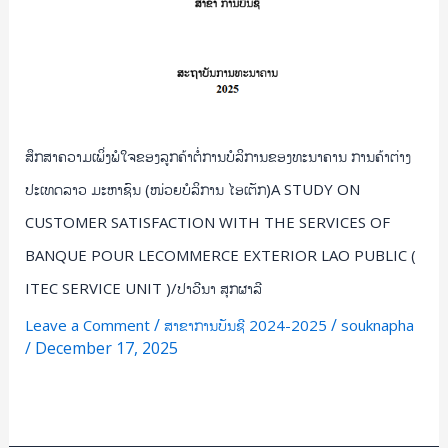
(ໜ່ວຍ
CHANTHABOULY
ບໍລິການ
DISTRICT,
ໄອ
VIENTIANE
ເຕັກ)A
CAPITAL/
STUDY
ໜູ
ON
ຄໍາ
ສຶກສາຄວາມເພິ່ງພໍໃຈຂອງລູກຄ້າຕໍ່ການບໍລິການຂອງທະນາຄານ ການຄ້າຕ່າງ
CUSTOMER
ຊາ
ປະເທດລາວ ມະຫາຊົນ (ໜ່ວຍບໍລິການ ໄອເຕັກ)A STUDY ON
SATISFACTION
ທຸ
WITH
CUSTOMER SATISFACTION WITH THE SERVICES OF
ສິນ
THE
BANQUE POUR LECOMMERCE EXTERIOR LAO PUBLIC (
SERVICES
ITEC SERVICE UNIT )/ປາວີນາ ສຸກຜາລີ
OF
BANQUE
/
/
Leave a Comment
ສາຂາການບັນຊີ 2024-2025
souknapha
POUR
/
December 17, 2025
LECOMMERCE
Read More »
EXTERIOR
LAO