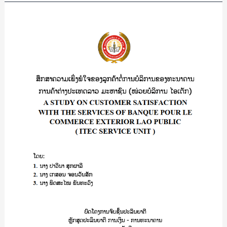
A
STUDY
ສຶກສາ
ON
ຄວາມ
ACCOUNTANTS’
ເພິ່ງພໍໃຈ
UNDERSTANDING
ຂອງ
OF
ລູກຄ້າ
FINANCIAL
ຕໍ່
REPORT
ການ
PREPARATION
ບໍລິການ
IN
ຂອງ
LARGE
ທະນາຄານ
ENTERPRISES
ການ
CASE
ຄ້າ
STUDY:
ຕ່າງ
LARGE
ປະເທດ
SERVICE
ລາວ
ENTERPRISES
ມະຫາຊົນ
IN