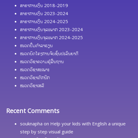
ສາຂາການເງິນ 2018-2019
ສາຂາການເງິນ 2023-2024
ສາຂາການເງິນ 2024-2025
ສາຂາການເງິນຈຸລະພາກ 2023-2024
ສາຂາການເງິນຈຸລະພາກ 2024-2025
ໜວດປຶ້ມຕຳລາຮຽນ
ໝວດບົດໂຄງການຈົບຊັ້ນປະລິນຍາຕີ
ໝວດວິຊາຄວາມຮູ້ຟື້ນຖານ
ໝວດວິຊາສະເພາະ
ໝວດວິຊາເຕັກນິກ
ໝວດວິຊາເສລີ
Recent Comments
souknapha
on
Help your kids with English a unique
step by step visual guide