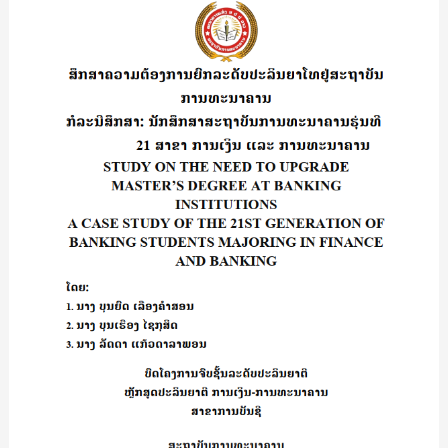
ນາ
ຄວາມ
ລີ
ຕ້ອງການ
ບຸນ
ຍົກ
ທະ
ລະດັບ
ວົງ
ປະລິນຍາ
ຄຳ
ໂທ
ຢູ່
ສະຖາບັນ
ການ
ທະນາຄານ
ກໍລະນີ
ສຶກສາ:
ນັກ
ສຶກສາ
ສະຖາບັນ
ການ
ທະນາຄານ