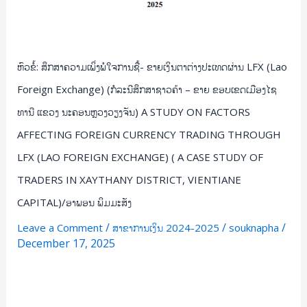
–
ຂາຍ
ຂອບເຂດ
ຫົວຂໍ້: ສຶກສາຄວາມເພິ່ງພໍໃຈການຊື້- ຂາຍເງິນຕາຕ່າງປະເທດຜ່ານ LFX (Lao
ເມືອງ
ໄຊ
Foreign Exchange) (ກໍລະນີສຶກສາຊາວຄ້າ – ຂາຍ ຂອບເຂດເມືອງໄຊ
ທານີ
ທານີ ແຂວງ ນະຄອນຫຼວງວຽງຈັນ) A STUDY ON FACTORS
ແຂວງ
AFFECTING FOREIGN CURRENCY TRADING THROUGH
ນະຄອນຫຼວງ
ວຽງຈັນ)
LFX (LAO FOREIGN EXCHANGE) ( A CASE STUDY OF
A
TRADERS IN XAYTHANY DISTRICT, VIENTIANE
STUDY
CAPITAL)/ອາພອນ ພິມມະສັງ
ON
/
/
/
FACTORS
Leave a Comment
ສາຂາການເງິນ 2024-2025
souknapha
December 17, 2025
AFFECTING
FOREIGN
Read More »
CURRENCY
TRADING