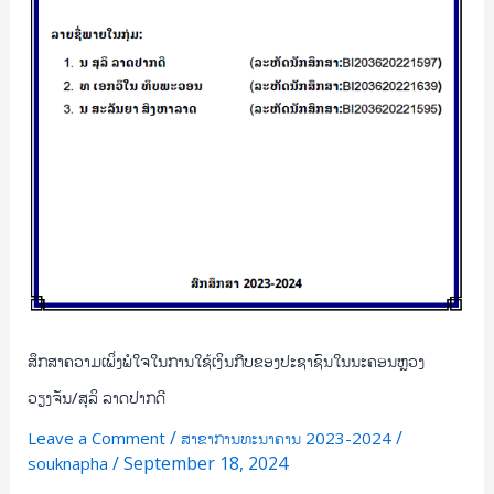
ສຸ
ລິ
ລາດ
ປາກ
ດີ
ສຶກສາຄວາມເພິ່ງພໍໃຈໃນການໃຊ້ເງິນກີບຂອງປະຊາຊົນໃນນະຄອນຫຼວງ
ວຽງຈັນ/ສຸລິ ລາດປາກດີ
/
/
Leave a Comment
ສາຂາການທະນາຄານ 2023-2024
/
September 18, 2024
souknapha