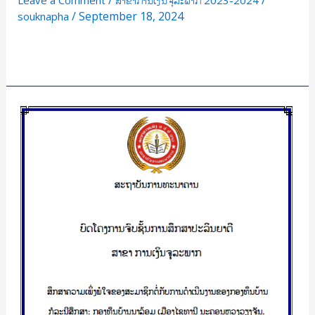
/
/
Leave a Comment
ສາຂາການເງິນຈຸລະພາກ 2023-2024
/
September 18, 2024
souknapha
Read More »
ສຶກສາ
ຄວາມ
ເພິ່ງພໍໃຈ
ຂອງ
ສະມາຊິກ
ຕໍ່
ກັບ
ການ
ດຳເນີນ
ງານ
ຂອງ
ກອງ