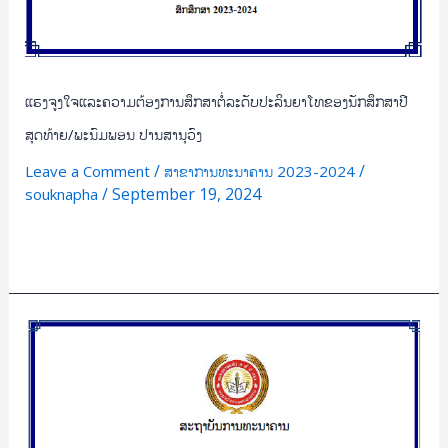
ວົງ
ແຮງຈູງໃຈແລະຄວາມຕ້ອງການສຶກສາຕໍ່ລະດັບປະລິນຍາໂທຂອງນັກສຶກສາປີ
ສຸດທ້າຍ/ພະນົມພອນ ປານສານຸວົງ
/
/
Leave a Comment
ສາຂາການທະນາຄານ 2023-2024
/
September 19, 2024
souknapha
Read More »
ສຶກ
ສາ
ປັດ
ໄຈ
ທີ່