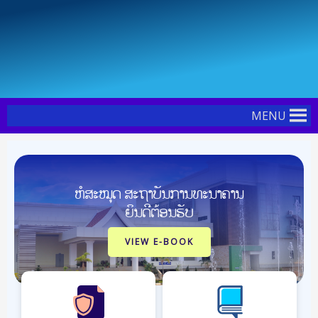
Skip
Post
to
pagination
content
MENU
ຫໍສະໝຸດ ສະຖາບັນການທະນາຄານ
ຍິນດີຕ້ອນຮັບ
VIEW E-BOOK