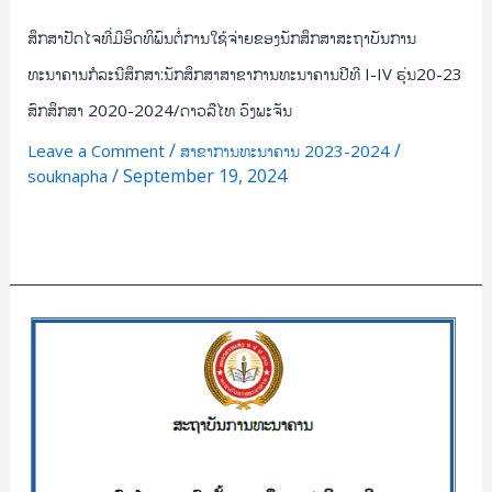
ທະນາຄານ
ປີ
ສຶກສາປັດໄຈທີ່ມີອິດທິພົນຕໍ່ການໃຊ້ຈ່າຍຂອງນັກສຶກສາສະຖາບັນການ
ທີ
ທະນາຄານກໍລະນີສຶກສາ:ນັກສຶກສາສາຂາການທະນາຄານປີທີ I-IV ຮຸ່ນ20-23
I-
ສົກສຶກສາ 2020-2024/ດາວລືໄທ ວົງພະຈັນ
IV
ຮຸ່ນ20-
/
/
Leave a Comment
ສາຂາການທະນາຄານ 2023-2024
/
September 19, 2024
souknapha
23
ສົກ
Read More »
ສຶກສາ
2020-
2024/
ດາວ
ປັດ
ລື
ໄຈ
ໄທ
ທີ່
ວົງ
ສົ່ງ
ພະຈັນ
ຜົນ
ຕໍ່