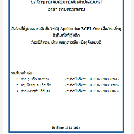
ການ
ຕັດສິນ
ໃຈ
ໃຊ້
Application
BCEL
One
ເພື່ອ
ກ້າວ
ເຂົ້າ
ສູ່
ສັງຄົມ
ທີ່
ບໍ່ມີ
ເງິນ
ສົດ
ກໍລະນີ
ສຶກສາ:ບ້ານ