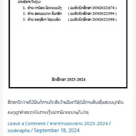
ໃຊ້
ບໍລິການ
ສິນ
ເຊື່ອ
ສ່ວນ
ບຸກຄົນ
ຂອງ
ລູກຄ້າ
ສະຖາບັນ
ການ
ເງິນ
ຝາກ
ພັດທະນາ
ສຶກສາປັດໄຈທີ່ມີຜົນຕໍ່ການຕັດສິນໃຈເລືອກໃຊ້ບໍລິການສິນເຊື່ອສ່ວນບຸກຄົນ
ອຸດົມ
ຂອງລູກຄ້າສະຖາບັນການເງິນຝາກພັດທະນາອຸດົມໄຊ
ໄຊ
/
/
Leave a Comment
ສາຂາການທະນາຄານ 2023-2024
/
September 18, 2024
souknapha