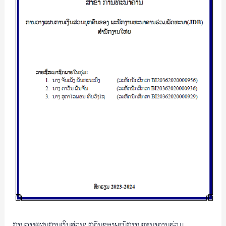
ພະນັກງານ
ທະນາຄານ
ຮ່ວມ
ພັດທະນາ(JDB)ສຳນັກ
ງານ
ໃຫ່ຍ/
ຈັນ
ເພັງ
ພັນທະ
ນະ
ພົງ
ການວາງແຜນການເງິນສ່ວນບຸກຄົນຂອງພະນັກງານທະນາຄານຮ່ວມ