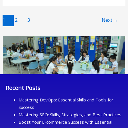
1
2
3
Next
→
Recent Posts
Mastering DevOps: Essential Skills and Tools for
Success
Mastering SEO: Skills, Strategies, and Best Practices
Boost Your E-commerce Success with Essential