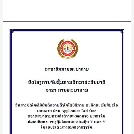
Read More »
ປັດ
ໄຈ
ທີ່
ມີ
ຜົນ
ຕໍ່
ຄວາມ
ຕັ້ງໃຈ
ໃຊ້
ບໍລິການ
ຜະລິດຕະພັນ
ສິນ
ເຊື່ອ
ອອນ