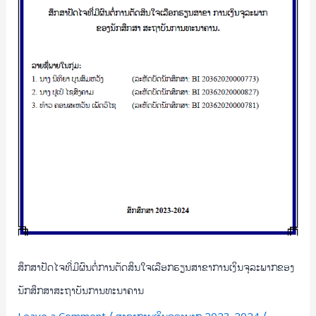
ຕັດສິນ
ໃຈ
ເລືອກ
ຮຽນ
ສາຂາ
ການ
ເງິນ
ຈຸ
ລະ
ພາກ
ຂອງ
ນັກ
ສຶກສາ
ສະຖາບັນ
ການ
ສຶກສາປັດໄຈທີ່ມີຜົນຕໍ່ການຕັດສິນໃຈເລືອກຮຽນສາຂາການເງິນຈຸລະພາກຂອງ
ທະນາຄານ
ນັກສຶກສາສະຖາບັນການທະນາຄານ