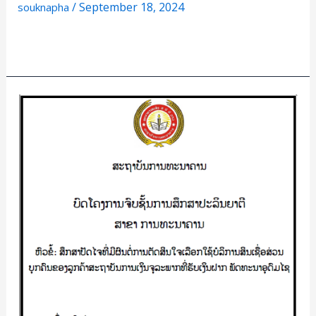
/
September 18, 2024
souknapha
ຄຳ
ນວນ
Read More »
ສະ
ຫັວນ
ສຶກ
ສາ
ປັດ
ໄຈ
ທີ່
ມີ
ຜົນ
ຕໍ່
ການ
ຕັດສິນ
ໃຈ
ເລືອກ