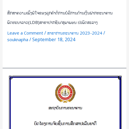
ສຶກສາຄວາມເພິ່ງພໍໃຈຂອງລູກຄ້າຕໍ່ການບໍລິການດ້ານເງິນຝາກທະນາຄານ
ພັດທະນາລາວ(LDB)ສາຂາປາກຊັນ/ສຸພາພອນ ປະພັດສະລາງ
/
/
Leave a Comment
ສາຂາການທະນາຄານ 2023-2024
/
September 18, 2024
souknapha
Read More »
ການ
ວາງ
ແຜນການ
ເງິນ
ສ່ວນ
ບຸກຄົນ
ຂອງ