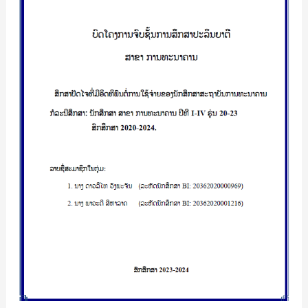
ມີ
ອິດທິພົນ
ຕໍ່
ການ
ໃຊ້
ຈ່າຍ
ຂອງ
ນັກ
ສຶກສາ
ສະຖາບັນ
ການ
ທະນາຄານ
ກໍລະນີ
ສຶກສາ:ນັກ
ສຶກສາ
ສາຂາ
ການ