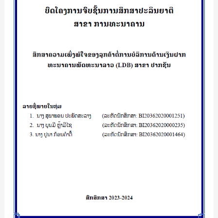
ການ
ບໍລິການ
ດ້ານ
ເງິນ
ຝາກ
ທະນາຄານ
ພັດທະນາ
ລາວ(LDB)ສາຂາ
ປາກ
ຊັນ/
ສຸ
ພາ
ພອນ
ປະ
ພັດ
ສະ
ລາງ