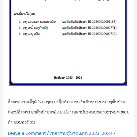
ທຶນ
ບ້ານ
ກໍລະນີ
ສຶກສາ:ກອງ
ທຶນ
ບ້ານ
ນາ
ລ້ອມ
ເມືອງ
ໄຊ
ທາ
ນີນ
ສຶກສາຄວາມເພິ່ງພໍໃຈຂອງສະມາຊິກຕໍ່ກັບການດຳເນີນງານຂອງກອງທຶນບ້ານ
ະ
ຄອນ
ກໍລະນີສຶກສາ:ກອງທຶນບ້ານນາລ້ອມເມືອງໄຊທານີນະຄອນຫຼວງວຽງຈັນ/ແຫວນ
ຫຼວງ
ຄຳ ນວນສະຫັວນ
ວຽງຈັນ/
/
/
Leave a Comment
ສາຂາການເງິນຈຸລະພາກ 2023-2024
ແຫວນ