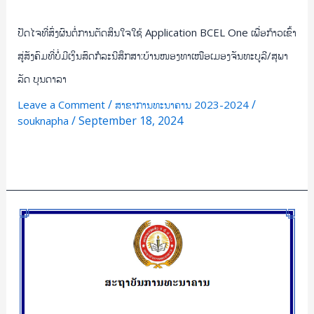
ໜອງ
ປັດໄຈທີ່ສົ່ງຜົນຕໍ່ການຕັດສິນໃຈໃຊ້ Application BCEL One ເພື່ອກ້າວເຂົ້າ
ທາ
ເໜືອ
ສູ່ສັງຄົມທີ່ບໍ່ມີເງິນສົດກໍລະນີສຶກສາ:ບ້ານໜອງທາເໜືອເມອງຈັນທະບູລີ/ສຸພາ
ເມອງ
ລັດ ບຸນດາລາ
ຈັນທະ
/
/
Leave a Comment
ສາຂາການທະນາຄານ 2023-2024
ບູ
/
September 18, 2024
souknapha
ລີ/
ສຸ
Read More »
ພາ
ລັດ
ບຸນ
ສຶກສາ
ດາລາ
ຄວາມ
ເພິ່ງພໍໃຈ
ຂອງ
ລູກຄ້າ
ຕໍ່