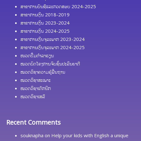
ສາຂາການບັນຊີແລະກວດສອບ 2024-2025
ສາຂາການເງິນ 2018-2019
ສາຂາການເງິນ 2023-2024
ສາຂາການເງິນ 2024-2025
ສາຂາການເງິນຈຸລະພາກ 2023-2024
ສາຂາການເງິນຈຸລະພາກ 2024-2025
ໜວດປຶ້ມຕຳລາຮຽນ
ໝວດບົດໂຄງການຈົບຊັ້ນປະລິນຍາຕີ
ໝວດວິຊາຄວາມຮູ້ຟື້ນຖານ
ໝວດວິຊາສະເພາະ
ໝວດວິຊາເຕັກນິກ
ໝວດວິຊາເສລີ
Recent Comments
souknapha
on
Help your kids with English a unique