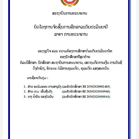
ຄວາມ
ຕ້ອງການ
ສຶກສາ
ຕໍ່
ລະດັບ
ປະລິນຍາ
ໂທ
ຂອງ
ນັກ
ສຶກສາ
ປີ
ສຸດທ້າຍ/
ພະ
ນົມ
ພອນ
ປານ
ສານຸ