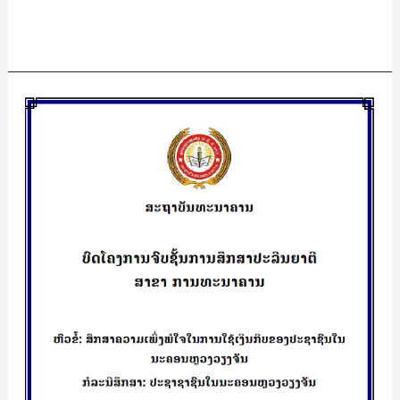
Read More »
ສຶກສາ
ຄວາມ
ເພິ່ງພໍໃຈ
ໃນ
ການ
ໃຊ້
ເງິນ
ກີບ
ຂອງ
ປະຊາຊົນ
ໃນ
ນະຄອນຫຼວງ
ວຽງຈັນ/