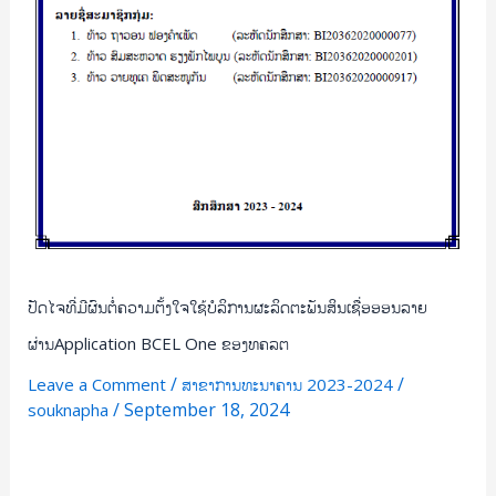
ລາຍ
ຜ່ານApplication
BCEL
One
ຂອງ
ທຄລຕ
ປັດໄຈທີ່ມີຜົນຕໍ່ຄວາມຕັ້ງໃຈໃຊ້ບໍລິການຜະລິດຕະພັນສິນເຊື່ອອອນລາຍ
ຜ່ານApplication BCEL One ຂອງທຄລຕ
/
/
Leave a Comment
ສາຂາການທະນາຄານ 2023-2024
/
September 18, 2024
souknapha
Read More »