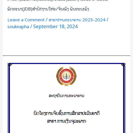
ພັດທະນາ(JDB)ສຳນັກງານໃຫ່ຍ/ຈັນເພັງ ພັນທະນະພົງ
/
/
Leave a Comment
ສາຂາການທະນາຄານ 2023-2024
/
September 18, 2024
souknapha
Read More »
ສຶກ
ສາ
ປັດ
ໄຈ
ທີ່
ມີ
ຜົນ
ຕໍ່
ການ