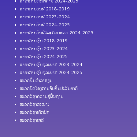
ສາຂາການທະນາຄານ 2024-2025
ສາຂາການບັນຊີ 2018-2019
ສາຂາການບັນຊີ 2023-2024
ສາຂາການບັນຊີ 2024-2025
ສາຂາການບັນຊີແລະກວດສອບ 2024-2025
ສາຂາການເງິນ 2018-2019
ສາຂາການເງິນ 2023-2024
ສາຂາການເງິນ 2024-2025
ສາຂາການເງິນຈຸລະພາກ 2023-2024
ສາຂາການເງິນຈຸລະພາກ 2024-2025
ໜວດປຶ້ມຕຳລາຮຽນ
ໝວດບົດໂຄງການຈົບຊັ້ນປະລິນຍາຕີ
ໝວດວິຊາຄວາມຮູ້ຟື້ນຖານ
ໝວດວິຊາສະເພາະ
ໝວດວິຊາເຕັກນິກ
ໝວດວິຊາເສລີ