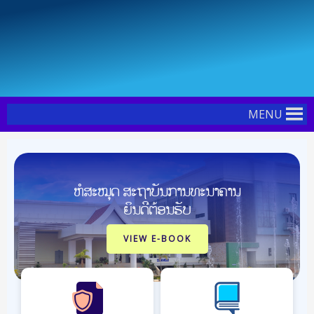
Skip
to
content
MENU
ຫໍສະໝຸດ ສະຖາບັນການທະນາຄານ
ຍິນດີຕ້ອນຮັບ
VIEW E-BOOK