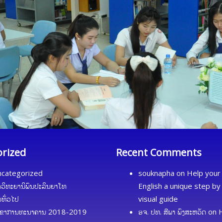
orized
Recent Comments
categorized
souknapha
on
Help your 
ດວິທະຍານິພົນປະລິນຍາໂທ
English a unique step by
້ມທົ່ວໄປ
visual guide
ຂາການທະນາຄານ 2018-2019
ອຈ. ປທ. ສີພາ ພົງສະຫວັດ
on