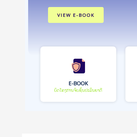
VIEW E-BOOK
E-BOOK
ບົດໂຄງການຈົບຊັ້ນປະລິນຍາຕີ