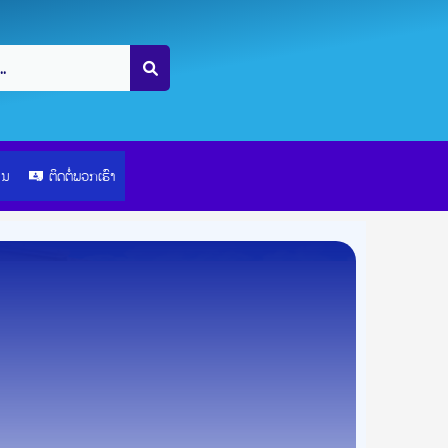
ຽນ
ຕິດຕໍ່ພວກເຮົາ