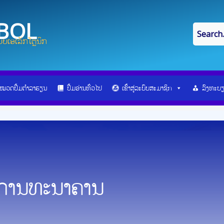
IBOL
ບເອເລັກໂຕຼນິກ
ໝວດປື້ມຕຳລາຮຽນ
ປື້ມອ່ານທົ່ວໄປ
ເຂົ້າສູ່ລະບົບສະມາຊິກ
ລົງທະບ
ນການທະນາຄານ