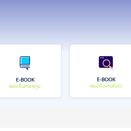
E-BOOK
E-BOOK
ໝວດປື້ມອ່ານທົ່ວໄປ
ໝວດປື້ມຕຳລາຮຽນ