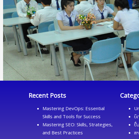
Recent Posts
Categ
Mastering DevOps: Essential
Un
Skills and Tools for Success
ບົ
Mastering SEO: Skills, Strategies,
ປື
and Best Practices
ສາ