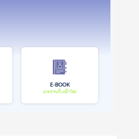
E-BOOK
ລາຍການປື້ມເຂົ້າໃໝ່