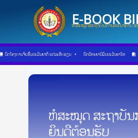
Skip
Post
to
navigation
E-BOOK B
content
ຫໍສະໝຸດສະຖາບັນການທະນາຄານ ແບ
ບົດໂຄງການຈົບຊັ້ນປະລິນຍາຕີ ແຕ່ລະສົກຮຽນ
ບົດວິທະຍານິພົນປະລິນຍາໂທ
ຫໍສະໝຸດ ສະຖາບັ
ຍິນດີຕ້ອນຮັບ