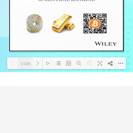
1/326
Loading PDF 82% ...