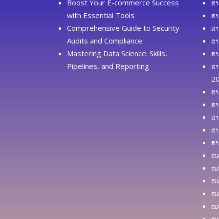
Boost Your E-commerce Success
ສາ
with Essential Tools
ສາ
Comprehensive Guide to Security
ສາ
Audits and Compliance
ສາ
Mastering Data Science: Skills,
ສາ
Pipelines, and Reporting
ສາ
2
ສາ
ສາ
ສາ
ສາ
ສາ
ໜວ
ໝວ
ໝວ
ໝວ
ໝວ
ໝວ