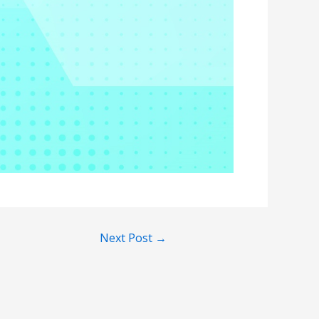
Next Post
→