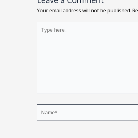
Leave a Comment
Your email address will not be published.
Re
Type
here..
e
Name*