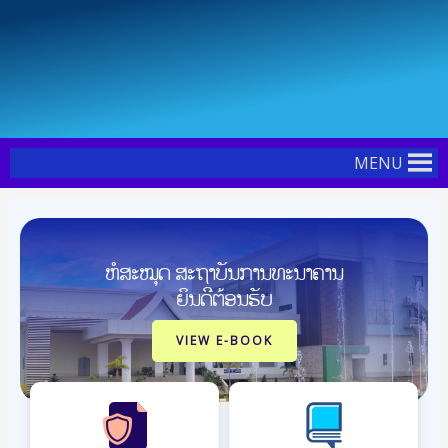
Skip
to
content
MENU
ຫໍສະໝຸດ ສະຖາບັນການທະນາຄານ
ຍິນດີຕ້ອນຮັບ
VIEW E-BOOK