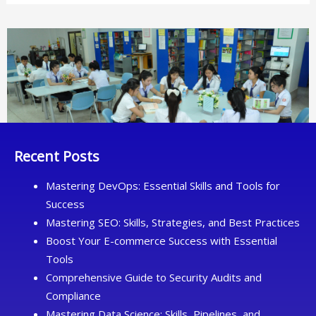
Recent Posts
Mastering DevOps: Essential Skills and Tools for
Success
Mastering SEO: Skills, Strategies, and Best Practices
Boost Your E-commerce Success with Essential
Tools
Comprehensive Guide to Security Audits and
Compliance
Mastering Data Science: Skills, Pipelines, and