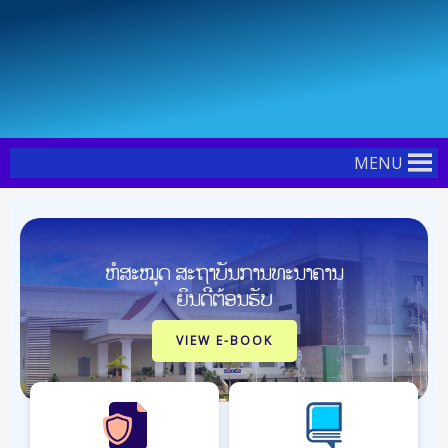
Skip
to
content
MENU
ຫໍສະໝຸດ ສະຖາບັນການທະນາຄານ
ຍິນດີຕ້ອນຮັບ
VIEW E-BOOK