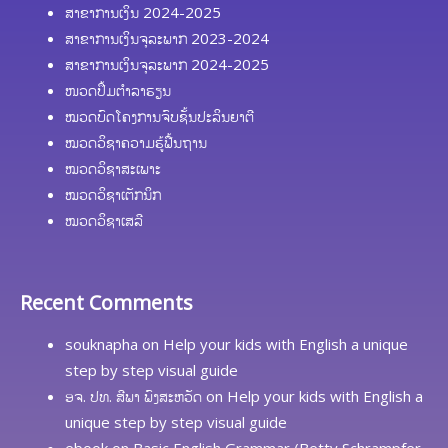
ສາຂາການເງິນ 2024-2025
ສາຂາການເງິນຈຸລະພາກ 2023-2024
ສາຂາການເງິນຈຸລະພາກ 2024-2025
ໜວດປຶ້ມຕຳລາຮຽນ
ໝວດບົດໂຄງການຈົບຊັ້ນປະລິນຍາຕີ
ໝວດວິຊາຄວາມຮູ້ຟື້ນຖານ
ໝວດວິຊາສະເພາະ
ໝວດວິຊາເຕັກນິກ
ໝວດວິຊາເສລີ
Recent Comments
souknapha
on
Help your kids with English a unique
step by step visual guide
ອຈ. ປທ. ສີພາ ພົງສະຫວັດ
on
Help your kids with English a
unique step by step visual guide