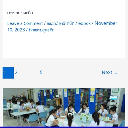
ກົດໝາຍທຸລະກິດ
/
/
/
November
Leave a Comment
ໝວດວິຊາເຕັກນິກ
ebook
10, 2023
/
ກົດໝາຍທຸລະກິດ
Read More »
1
2
…
5
Next
→