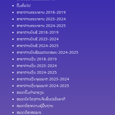
ປື້ມທົ່ວໄປ
ສາຂາການທະນາຄານ 2018-2019
ສາຂາການທະນາຄານ 2023-2024
ສາຂາການທະນາຄານ 2024-2025
ສາຂາການບັນຊີ 2018-2019
ສາຂາການບັນຊີ 2023-2024
ສາຂາການບັນຊີ 2024-2025
ສາຂາການບັນຊີແລະກວດສອບ 2024-2025
ສາຂາການເງິນ 2018-2019
ສາຂາການເງິນ 2023-2024
ສາຂາການເງິນ 2024-2025
ສາຂາການເງິນຈຸລະພາກ 2023-2024
ສາຂາການເງິນຈຸລະພາກ 2024-2025
ໜວດປຶ້ມຕຳລາຮຽນ
ໝວດບົດໂຄງການຈົບຊັ້ນປະລິນຍາຕີ
ໝວດວິຊາຄວາມຮູ້ຟື້ນຖານ
ໝວດວິຊາສະເພາະ