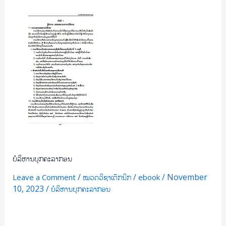
ບໍ
ລິ
ຫານ
ບຸກ
ຄະ
ລາ
ກອນ
ບໍລິຫານບຸກຄະລາກອນ
/
/
/
November
Leave a Comment
ໝວດວິຊາເຕັກນິກ
ebook
10, 2023
/
ບໍລິຫານບຸກຄະລາກອນ
Read More »