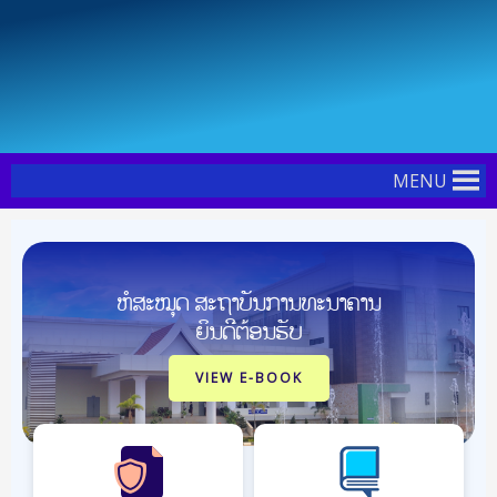
Skip
Post
to
pagination
content
MENU
ຫໍສະໝຸດ ສະຖາບັນການທະນາຄານ
ຍິນດີຕ້ອນຮັບ
VIEW E-BOOK