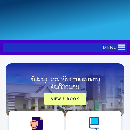
Skip
Post
to
navigation
content
MENU
ຫໍສະໝຸດ ສະຖາບັນການທະນາຄານ
ຍິນດີຕ້ອນຮັບ
VIEW E-BOOK