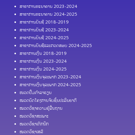
ສາຂາການທະນາຄານ 2023-2024
ສາຂາການທະນາຄານ 2024-2025
ສາຂາການບັນຊີ 2018-2019
ສາຂາການບັນຊີ 2023-2024
ສາຂາການບັນຊີ 2024-2025
ສາຂາການບັນຊີແລະກວດສອບ 2024-2025
ສາຂາການເງິນ 2018-2019
ສາຂາການເງິນ 2023-2024
ສາຂາການເງິນ 2024-2025
ສາຂາການເງິນຈຸລະພາກ 2023-2024
ສາຂາການເງິນຈຸລະພາກ 2024-2025
ໜວດປຶ້ມຕຳລາຮຽນ
ໝວດບົດໂຄງການຈົບຊັ້ນປະລິນຍາຕີ
ໝວດວິຊາຄວາມຮູ້ຟື້ນຖານ
ໝວດວິຊາສະເພາະ
ໝວດວິຊາເຕັກນິກ
ໝວດວິຊາເສລີ