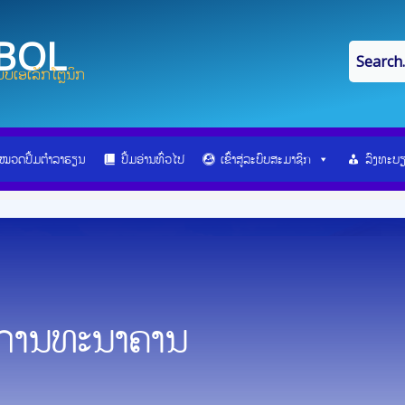
IBOL
ບເອເລັກໂຕຼນິກ
ໝວດປື້ມຕຳລາຮຽນ
ປື້ມອ່ານທົ່ວໄປ
ເຂົ້າສູ່ລະບົບສະມາຊິກ
ລົງທະບ
ນການທະນາຄານ