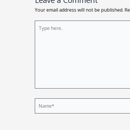
Leave a Comment
rson’s
Your email address will not be published.
Re
himself
Type
– to
here..
end to,
 assets
d readily
ney owed
 bank
 to pay
Name*
ice
r that