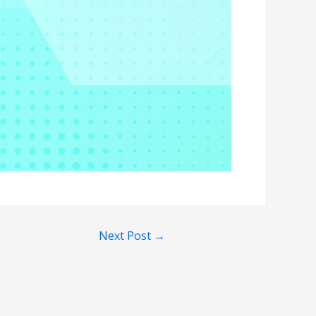
Next Post
→