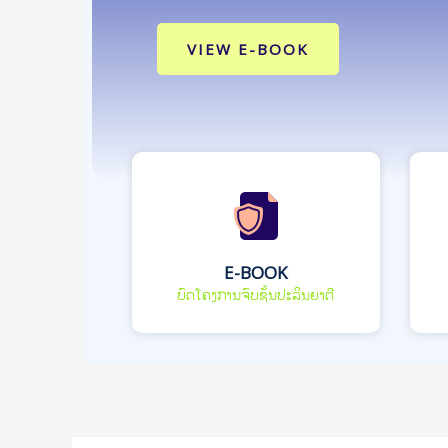
VIEW E-BOOK
E-BOOK
ບົດໂຄງການຈົບຊັ້ນປະລິນຍາຕີ