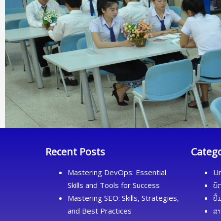
ft hand
 and the
ight. In
e
ned the
ged
value of
he
as claim
 given to
Recent Posts
Categ
rence
mpany
Mastering DevOps: Essential
Un
company
Skills and Tools for Success
ບົ
 things
Mastering SEO: Skills, Strategies,
ປື
 in hand
and Best Practices
ສາ
cks in