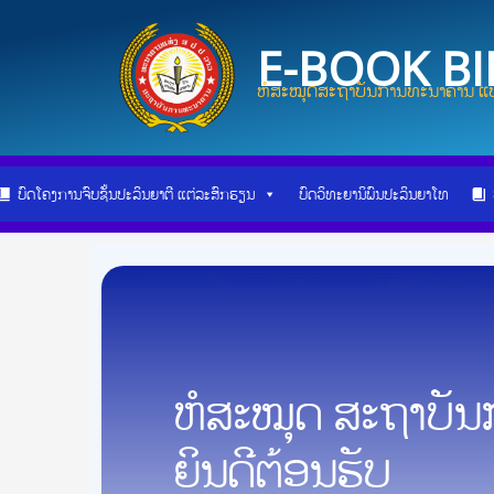
Skip
Post
to
navigation
E-BOOK B
content
ຫໍສະໝຸດສະຖາບັນການທະນາຄານ ແບ
ບົດໂຄງການຈົບຊັ້ນປະລິນຍາຕີ ແຕ່ລະສົກຮຽນ
ບົດວິທະຍານິພົນປະລິນຍາໂທ
ຫໍສະໝຸດ ສະຖາບັ
ຍິນດີຕ້ອນຮັບ