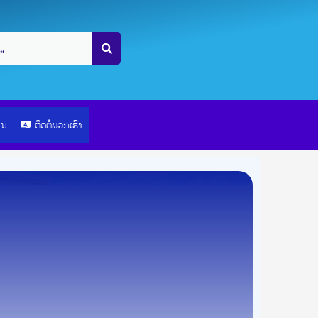
ຽນ
ຕິດຕໍ່ພວກເຮົາ