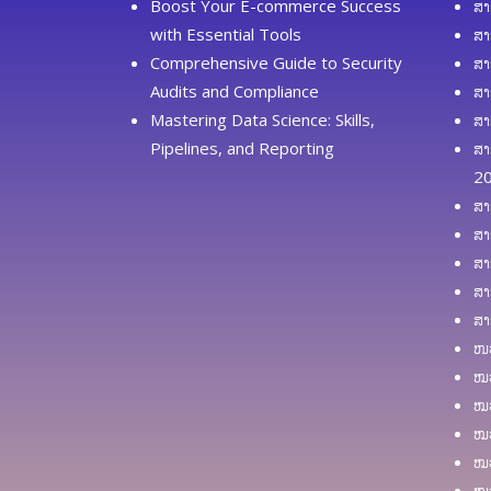
Boost Your E-commerce Success
ສາ
 are”
with Essential Tools
ສາ
y has”.
Comprehensive Guide to Security
ສາ
ompany
Audits and Compliance
ສາ
s or
Mastering Data Science: Skills,
ສາ
 result in
Pipelines, and Reporting
ສາ
any has
2
r word s.
ສາ
any has
ສາ
 the
ສາ
ask to
ສາ
ສາ
ໜວ
e these
ໝວ
 up into
ໝວ
gs that
ໝວ
ໝວ
ties) and
ໝວ
gs that