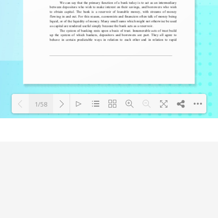
1/58
Loading PDF 78% ...