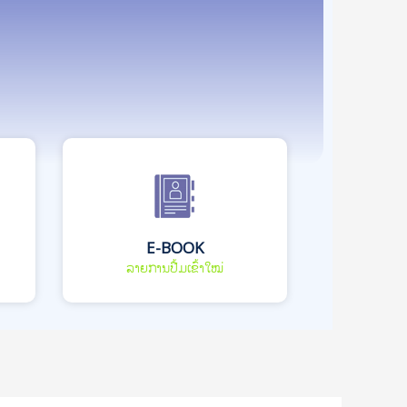
E-BOOK
ລາຍການປື້ມເຂົ້າໃໝ່