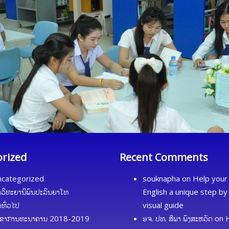
orized
Recent Comments
categorized
souknapha
on
Help your 
ດວິທະຍານິພົນປະລິນຍາໂທ
English a unique step by
້ມທົ່ວໄປ
visual guide
ຂາການທະນາຄານ 2018-2019
ອຈ. ປທ. ສີພາ ພົງສະຫວັດ
on