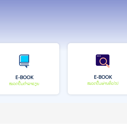
E-BOOK
E-BOOK
ໝວດປື້ມອ່ານທົ່ວໄປ
ໝວດປື້ມຕຳລາຮຽນ