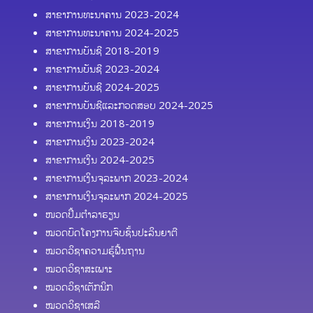
ສາຂາການທະນາຄານ 2023-2024
ສາຂາການທະນາຄານ 2024-2025
ສາຂາການບັນຊີ 2018-2019
ສາຂາການບັນຊີ 2023-2024
ສາຂາການບັນຊີ 2024-2025
ສາຂາການບັນຊີແລະກວດສອບ 2024-2025
ສາຂາການເງິນ 2018-2019
ສາຂາການເງິນ 2023-2024
ສາຂາການເງິນ 2024-2025
ສາຂາການເງິນຈຸລະພາກ 2023-2024
ສາຂາການເງິນຈຸລະພາກ 2024-2025
ໜວດປຶ້ມຕຳລາຮຽນ
ໝວດບົດໂຄງການຈົບຊັ້ນປະລິນຍາຕີ
ໝວດວິຊາຄວາມຮູ້ຟື້ນຖານ
ໝວດວິຊາສະເພາະ
ໝວດວິຊາເຕັກນິກ
ໝວດວິຊາເສລີ