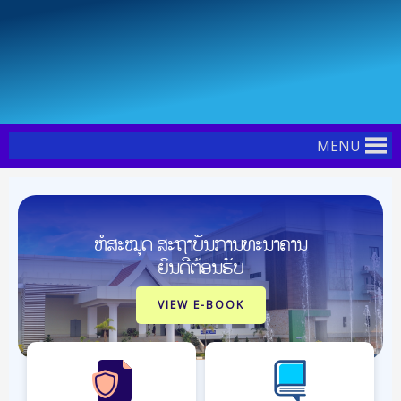
Skip
Post
to
navigation
content
MENU
ຫໍສະໝຸດ ສະຖາບັນການທະນາຄານ
ຍິນດີຕ້ອນຮັບ
VIEW E-BOOK