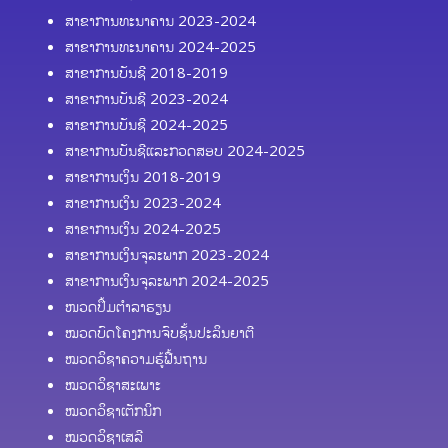
ສາຂາການທະນາຄານ 2023-2024
ສາຂາການທະນາຄານ 2024-2025
ສາຂາການບັນຊີ 2018-2019
ສາຂາການບັນຊີ 2023-2024
ສາຂາການບັນຊີ 2024-2025
ສາຂາການບັນຊີແລະກວດສອບ 2024-2025
ສາຂາການເງິນ 2018-2019
ສາຂາການເງິນ 2023-2024
ສາຂາການເງິນ 2024-2025
ສາຂາການເງິນຈຸລະພາກ 2023-2024
ສາຂາການເງິນຈຸລະພາກ 2024-2025
ໜວດປຶ້ມຕຳລາຮຽນ
ໝວດບົດໂຄງການຈົບຊັ້ນປະລິນຍາຕີ
ໝວດວິຊາຄວາມຮູ້ຟື້ນຖານ
ໝວດວິຊາສະເພາະ
ໝວດວິຊາເຕັກນິກ
ໝວດວິຊາເສລີ