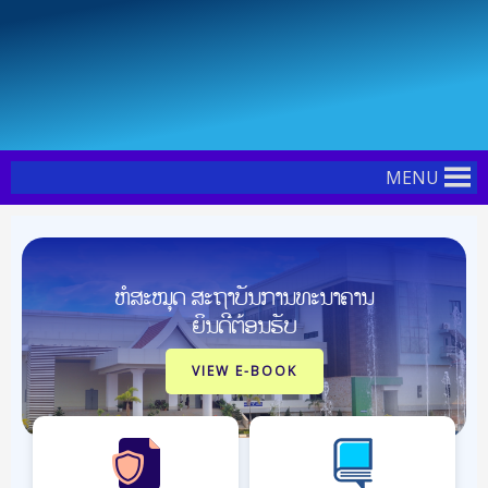
Skip
Post
to
navigation
content
MENU
ຫໍສະໝຸດ ສະຖາບັນການທະນາຄານ
ຍິນດີຕ້ອນຮັບ
VIEW E-BOOK