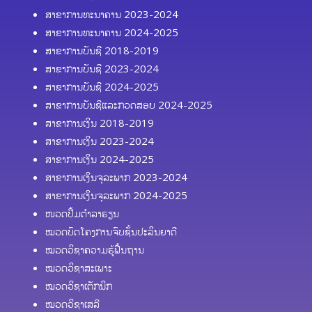
ສາຂາການທະນາຄານ 2023-2024
ສາຂາການທະນາຄານ 2024-2025
ສາຂາການບັນຊີ 2018-2019
ສາຂາການບັນຊີ 2023-2024
ສາຂາການບັນຊີ 2024-2025
ສາຂາການບັນຊີແລະກວດສອບ 2024-2025
ສາຂາການເງິນ 2018-2019
ສາຂາການເງິນ 2023-2024
ສາຂາການເງິນ 2024-2025
ສາຂາການເງິນຈຸລະພາກ 2023-2024
ສາຂາການເງິນຈຸລະພາກ 2024-2025
ໜວດປຶ້ມຕຳລາຮຽນ
ໝວດບົດໂຄງການຈົບຊັ້ນປະລິນຍາຕີ
ໝວດວິຊາຄວາມຮູ້ຟື້ນຖານ
ໝວດວິຊາສະເພາະ
ໝວດວິຊາເຕັກນິກ
ໝວດວິຊາເສລີ