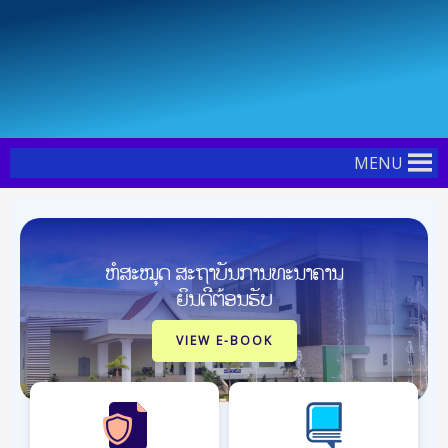
Skip
Post
to
navigation
content
MENU
ຫໍສະໝຸດ ສະຖາບັນການທະນາຄານ
ຍິນດີຕ້ອນຮັບ
VIEW E-BOOK