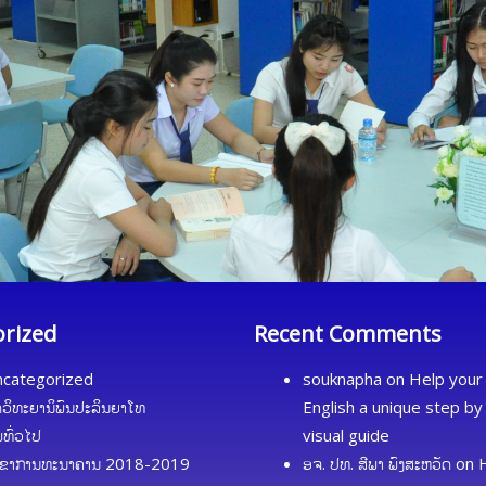
orized
Recent Comments
categorized
souknapha
on
Help your 
ດວິທະຍານິພົນປະລິນຍາໂທ
English a unique step by
້ມທົ່ວໄປ
visual guide
ຂາການທະນາຄານ 2018-2019
ອຈ. ປທ. ສີພາ ພົງສະຫວັດ
on