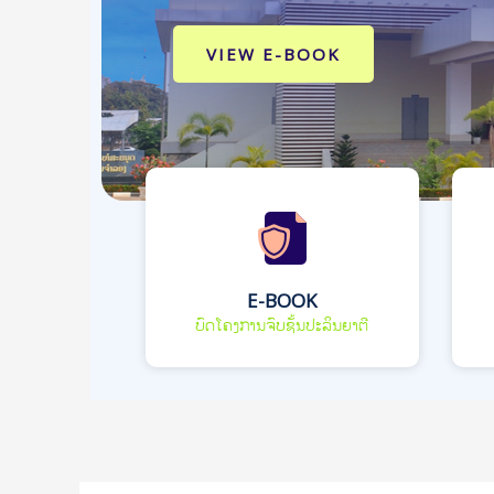
VIEW E-BOOK
E-BOOK
ບົດໂຄງການຈົບຊັ້ນປະລິນຍາຕີ