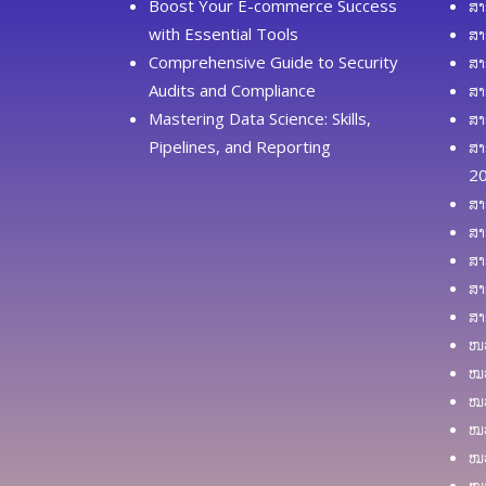
Boost Your E-commerce Success
ສາ
with Essential Tools
ສາ
Comprehensive Guide to Security
ສາ
Audits and Compliance
ສາ
Mastering Data Science: Skills,
ສາ
Pipelines, and Reporting
ສາ
2
ສາ
ສາ
ສາ
ສາ
ສາ
ໜວ
ໝວ
ໝວ
ໝວ
ໝວ
ໝວ