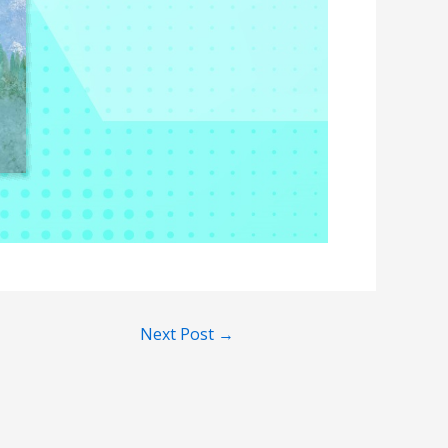
Next Post
→