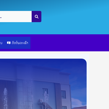
ຽນ
ຕິດຕໍ່ພວກເຮົາ