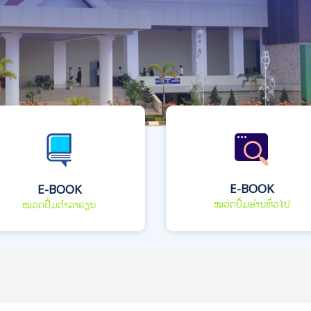
E-BOOK
E-BOOK
ໝວດປື້ມອ່ານທົ່ວໄປ
ໝວດປື້ມຕຳລາຮຽນ