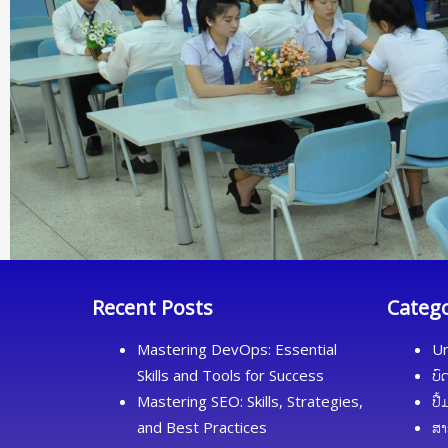
Recent Posts
Categ
Mastering DevOps: Essential
Un
Skills and Tools for Success
ບົ
Mastering SEO: Skills, Strategies,
ປື
and Best Practices
ສາ