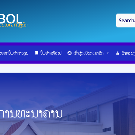
IBOL
ບເອເລັກໂຕຼນິກ
ໝວດປື້ມຕຳລາຮຽນ
ປື້ມອ່ານທົ່ວໄປ
ເຂົ້າສູ່ລະບົບສະມາຊິກ
ລົງທະບ
ນການທະນາຄານ