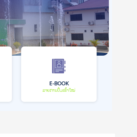
E-BOOK
ລາຍການປື້ມເຂົ້າໃໝ່