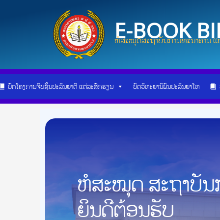
Skip
Post
to
navigation
E-BOOK B
content
ຫໍສະໝຸດສະຖາບັນການທະນາຄານ ແບ
ບົດໂຄງການຈົບຊັ້ນປະລິນຍາຕີ ແຕ່ລະສົກຮຽນ
ບົດວິທະຍານິພົນປະລິນຍາໂທ
ຫໍສະໝຸດ ສະຖາບັ
ຍິນດີຕ້ອນຮັບ