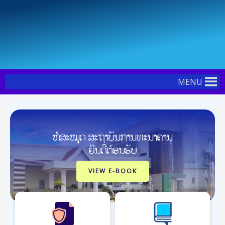
Skip
Post
to
navigation
content
MENU
ຫໍສະໝຸດ ສະຖາບັນການທະນາຄານ
ຍິນດີຕ້ອນຮັບ
VIEW E-BOOK