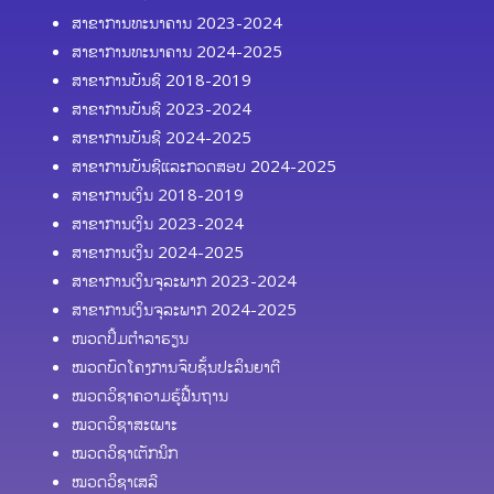
ສາຂາການທະນາຄານ 2023-2024
ສາຂາການທະນາຄານ 2024-2025
ສາຂາການບັນຊີ 2018-2019
ສາຂາການບັນຊີ 2023-2024
ສາຂາການບັນຊີ 2024-2025
ສາຂາການບັນຊີແລະກວດສອບ 2024-2025
ສາຂາການເງິນ 2018-2019
ສາຂາການເງິນ 2023-2024
ສາຂາການເງິນ 2024-2025
ສາຂາການເງິນຈຸລະພາກ 2023-2024
ສາຂາການເງິນຈຸລະພາກ 2024-2025
ໜວດປຶ້ມຕຳລາຮຽນ
ໝວດບົດໂຄງການຈົບຊັ້ນປະລິນຍາຕີ
ໝວດວິຊາຄວາມຮູ້ຟື້ນຖານ
ໝວດວິຊາສະເພາະ
ໝວດວິຊາເຕັກນິກ
ໝວດວິຊາເສລີ