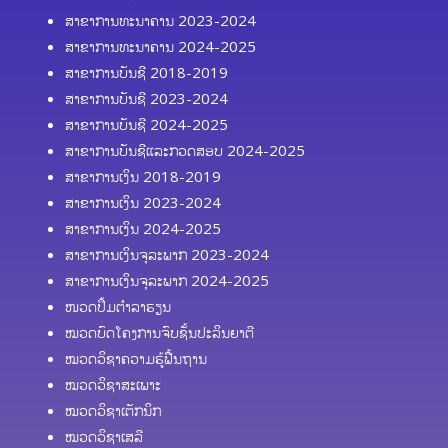
ສາຂາການທະນາຄານ 2023-2024
ສາຂາການທະນາຄານ 2024-2025
ສາຂາການບັນຊີ 2018-2019
ສາຂາການບັນຊີ 2023-2024
ສາຂາການບັນຊີ 2024-2025
ສາຂາການບັນຊີແລະກວດສອບ 2024-2025
ສາຂາການເງິນ 2018-2019
ສາຂາການເງິນ 2023-2024
ສາຂາການເງິນ 2024-2025
ສາຂາການເງິນຈຸລະພາກ 2023-2024
ສາຂາການເງິນຈຸລະພາກ 2024-2025
ໜວດປຶ້ມຕຳລາຮຽນ
ໝວດບົດໂຄງການຈົບຊັ້ນປະລິນຍາຕີ
ໝວດວິຊາຄວາມຮູ້ຟື້ນຖານ
ໝວດວິຊາສະເພາະ
ໝວດວິຊາເຕັກນິກ
ໝວດວິຊາເສລີ