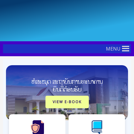
Skip
Post
to
navigation
content
MENU
ຫໍສະໝຸດ ສະຖາບັນການທະນາຄານ
ຍິນດີຕ້ອນຮັບ
VIEW E-BOOK