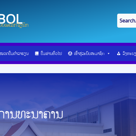
IBOL
ບເອເລັກໂຕຼນິກ
ໝວດປື້ມຕຳລາຮຽນ
ປື້ມອ່ານທົ່ວໄປ
ເຂົ້າສູ່ລະບົບສະມາຊິກ
ລົງທະບ
ນການທະນາຄານ