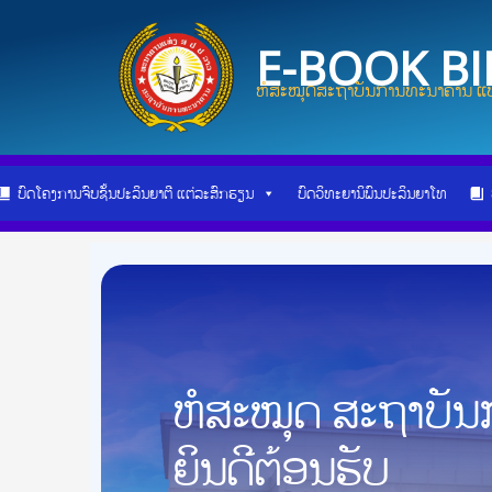
Skip
Post
to
navigation
E-BOOK B
content
ຫໍສະໝຸດສະຖາບັນການທະນາຄານ ແບ
ບົດໂຄງການຈົບຊັ້ນປະລິນຍາຕີ ແຕ່ລະສົກຮຽນ
ບົດວິທະຍານິພົນປະລິນຍາໂທ
ຫໍສະໝຸດ ສະຖາບັ
ຍິນດີຕ້ອນຮັບ