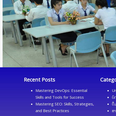
Recent Posts
Categ
Mastering DevOps: Essential
Un
Skills and Tools for Success
ບົ
Mastering SEO: Skills, Strategies,
ປື
and Best Practices
ສາ