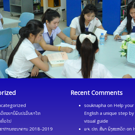
orized
Recent Comments
categorized
souknapha
on
Help your 
ດວິທະຍານິພົນປະລິນຍາໂທ
English a unique step by
້ມທົ່ວໄປ
visual guide
ຂາການທະນາຄານ 2018-2019
ອຈ. ປທ. ສີພາ ພົງສະຫວັດ
on