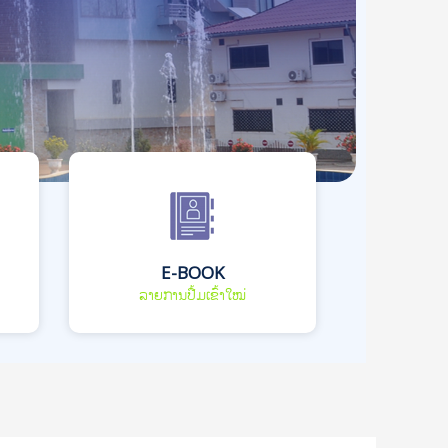
E-BOOK
ລາຍການປື້ມເຂົ້າໃໝ່