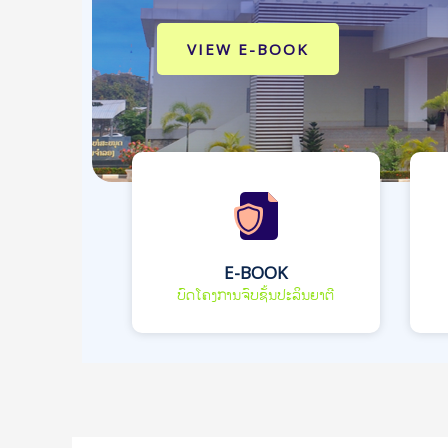
VIEW E-BOOK
E-BOOK
ບົດໂຄງການຈົບຊັ້ນປະລິນຍາຕີ