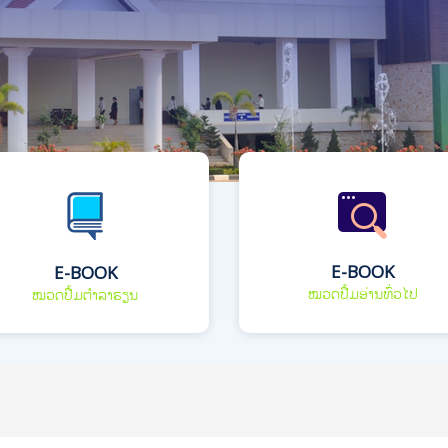
E-BOOK
E-BOOK
ໝວດປື້ມອ່ານທົ່ວໄປ
ໝວດປື້ມຕຳລາຮຽນ