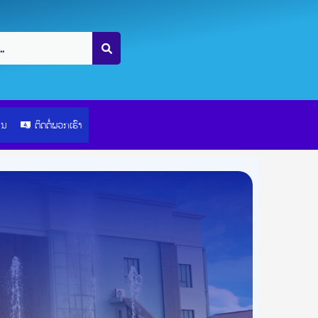
ຽນ
ຕິດຕໍ່ພວກເຮົາ