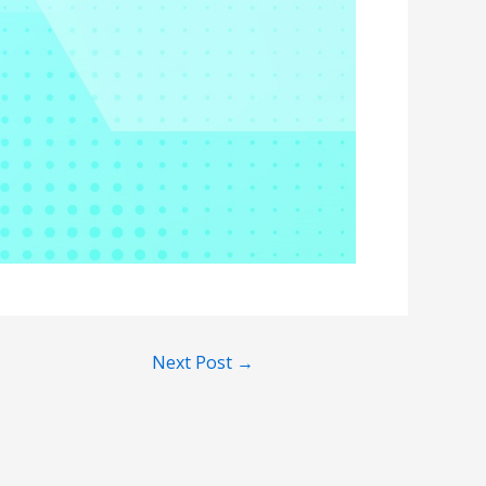
Next Post
→