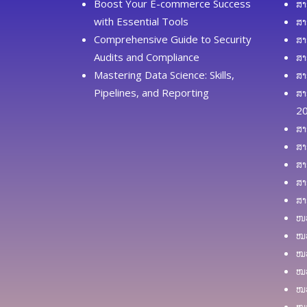
Boost Your E-commerce Success
ສາ
with Essential Tools
ສາ
Comprehensive Guide to Security
ສາ
Audits and Compliance
ສາ
Mastering Data Science: Skills,
ສາ
Pipelines, and Reporting
ສາ
2
ສາ
ສາ
ສາ
ສາ
ສາ
ໜວ
ໝວ
ໝວ
ໝວ
ໝວ
ໝວ