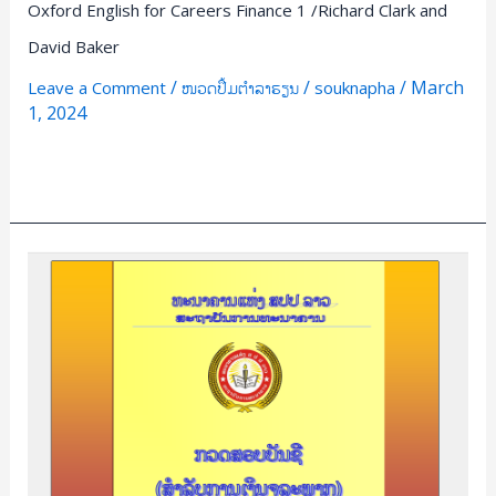
Oxford English for Careers Finance 1 /Richard Clark and
David Baker
/
/
/
March
Leave a Comment
ໜວດປຶ້ມຕຳລາຮຽນ
souknapha
1, 2024
Read More »
ກວດ
ສອບ
ບັນຊີ
(ສຳລັບ
ການ
ເງິນ
ຈຸ
ລະ
ພາກ)