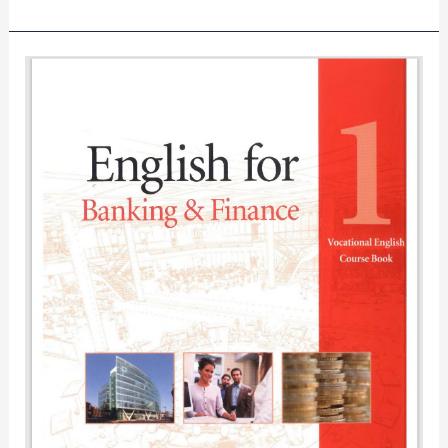
English
for
Banking
&
Finance
1
/
Rosemary
Richey