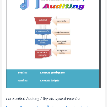
ໄຊ
ພູ
ທອນ
ສ້າງ
ສະຫວັນ
ກວດສອບບັນຊີ Auditing / ພິຊານໄຊ ພູທອນສ້າງສະຫວັນ