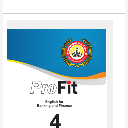
Profit
4
English
for
Banking
and
Finance