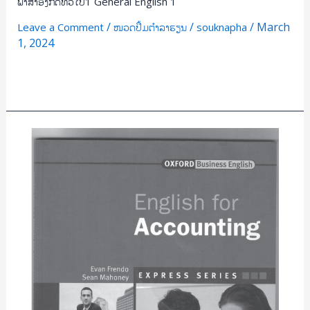
ພາສາອັງກິດທົ່ວໄປ1 General English 1
/
/
/
March
Leave a Comment
ໜວດປຶ້ມຕຳລາຮຽນ
souknapha
1, 2024
Read More »
English
for
Accounting
Express
Series
/
Evan
Frendo,
Sean
Mahoney