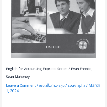
English for Accounting Express Series / Evan Frendo,
Sean Mahoney
/
/
/
March
Leave a Comment
ໜວດປຶ້ມຕຳລາຮຽນ
souknapha
1, 2024
Read More »