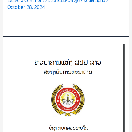
/
/
/
Leave a Comment
ໜວດປຶ້ມຕຳລາຮຽນ
souknapha
October 28, 2024
Read More »
ວິຊາ:
ກວດ
ສອບ
ພາຍໃນ
Internal
Audit/
ວັນນະ
ສຸກ
ພຸດ
ທະ
ປານ