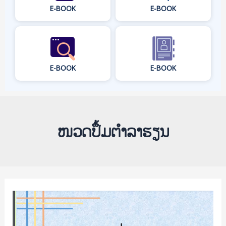
E-BOOK
E-BOOK
E-BOOK
E-BOOK
ໜວດປຶ້ມຕຳລາຮຽນ
ຈັນຍາ
ບັນ
ວິຊາຊີບ