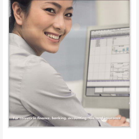
Finance
1
/Richard
Clark
and
David
Baker