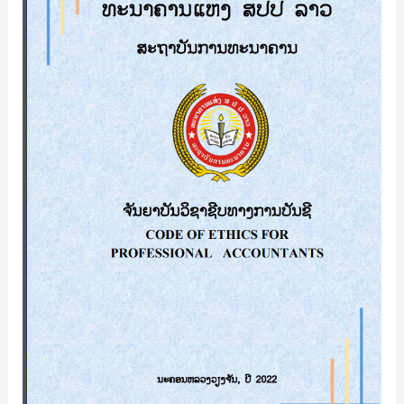
ທາງການ
ບັນຊີ
Code
of
Ethics
for
Professional
Accounting/
ວຽງ
ມາລາ
ສີ
ວໍ
ລະ
ວົງ