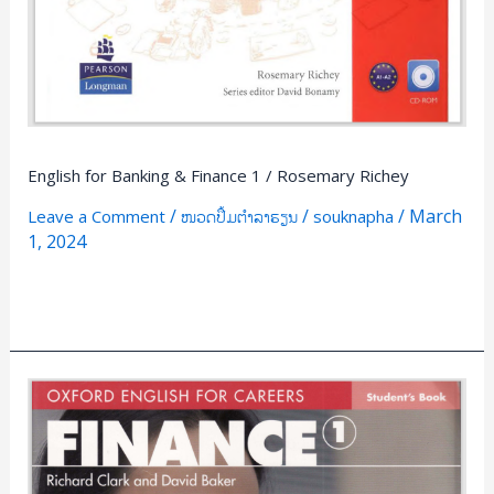
English for Banking & Finance 1 / Rosemary Richey
/
/
/
March
Leave a Comment
ໜວດປຶ້ມຕຳລາຮຽນ
souknapha
1, 2024
Read More »
Oxford
English
for
Careers