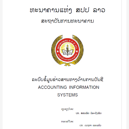
ຂ່າວສານ
ທາງ
ດ້ານ
ການ
ບັນຊີ
Accounting
Information
Systems/
ສອນ
ເພັດ
ວໍ
ລະ
ວົງ
ເພັດ