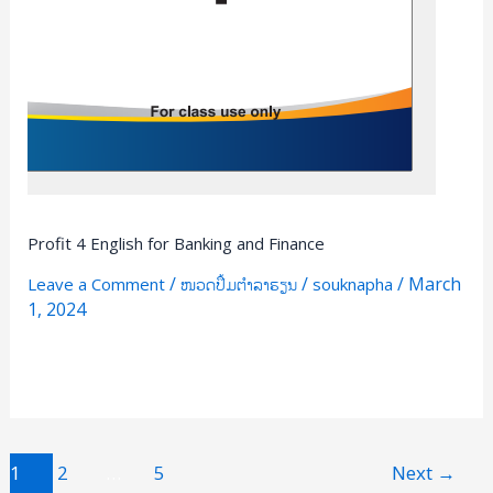
Profit 4 English for Banking and Finance
/
/
/
March
Leave a Comment
ໜວດປຶ້ມຕຳລາຮຽນ
souknapha
1, 2024
Read More »
1
2
…
5
Next
→