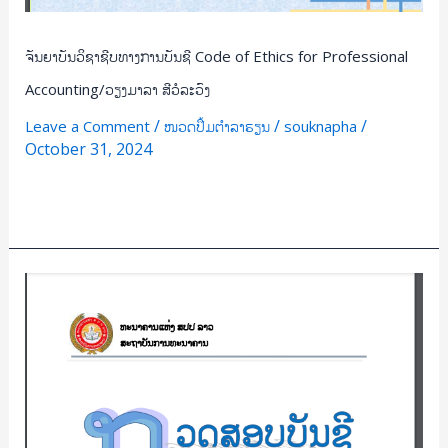
ຈັນຍາບັນວິຊາຊີບທາງການບັນຊີ Code of Ethics for Professional
Accounting/ວຽງມາລາ ສີວໍລະວົງ
/
/
/
Leave a Comment
ໜວດປຶ້ມຕຳລາຮຽນ
souknapha
October 31, 2024
Read More »
ກວດ
ສອບ
ບັນຊີ
Auditing
/
ພິ
ຊານ