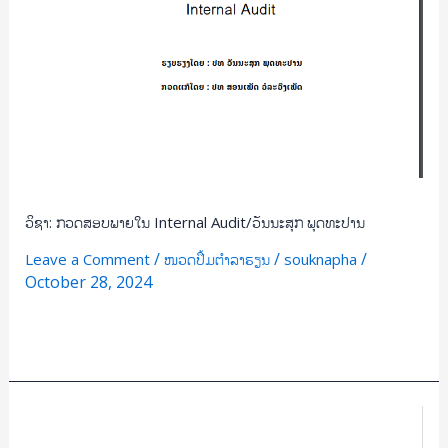
ວິຊາ: ກວດສອບພາຍໃນ Internal Audit/ວັນນະສຸກ ພຸດທະປານ
/
/
/
Leave a Comment
ໜວດປຶ້ມຕຳລາຮຽນ
souknapha
October 28, 2024
Read More »
ລະບົບ
ຂໍ້ມູນ