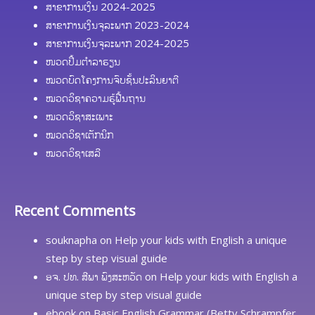
ສາຂາການເງິນ 2024-2025
ສາຂາການເງິນຈຸລະພາກ 2023-2024
ສາຂາການເງິນຈຸລະພາກ 2024-2025
ໜວດປຶ້ມຕຳລາຮຽນ
ໝວດບົດໂຄງການຈົບຊັ້ນປະລິນຍາຕີ
ໝວດວິຊາຄວາມຮູ້ຟື້ນຖານ
ໝວດວິຊາສະເພາະ
ໝວດວິຊາເຕັກນິກ
ໝວດວິຊາເສລີ
Recent Comments
souknapha
on
Help your kids with English a unique
step by step visual guide
ອຈ. ປທ. ສີພາ ພົງສະຫວັດ
on
Help your kids with English a
unique step by step visual guide
ebook
on
Basic English Grammar (Betty Schrampfer