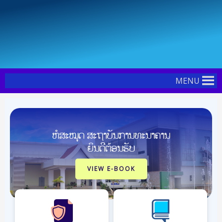
Skip
Post
to
pagination
content
MENU
ຫໍສະໝຸດ ສະຖາບັນການທະນາຄານ
ຍິນດີຕ້ອນຮັບ
VIEW E-BOOK