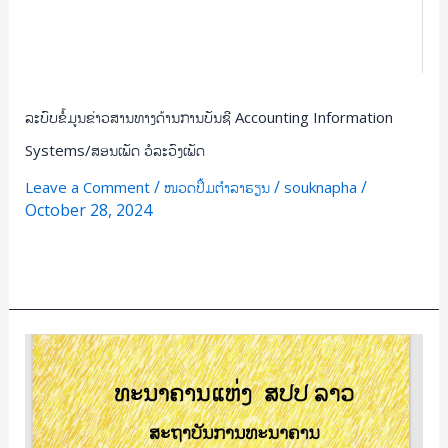
ລະບົບຂໍ້ມູນຂ່າວສານທາງດ້ານການບັນຊີ Accounting Information
Systems/ສອນເພັດ ວໍລະວົງເພັດ
/
/
/
Leave a Comment
ໜວດປຶ້ມຕຳລາຮຽນ
souknapha
October 28, 2024
Read More »
ພາສາ
ອັງກິດ
ທົ່ວໄປ1
General