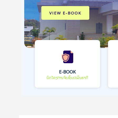
VIEW E-BOOK
E-BOOK
ບົດໂຄງການຈົບຊັ້ນປະລິນຍາຕີ