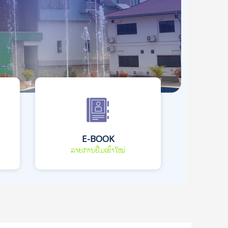
E-BOOK
ລາຍການປື້ມເຂົ້າໃໝ່