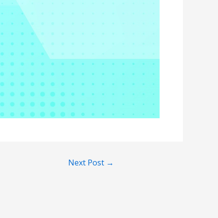
Next Post
→