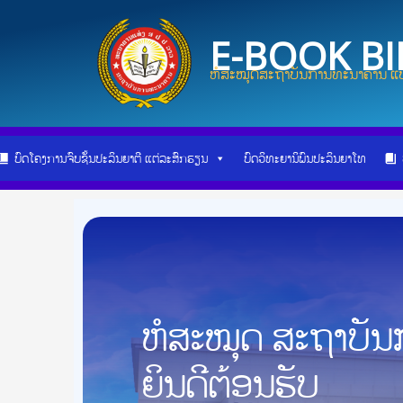
Skip
Post
to
navigation
E-BOOK B
content
ຫໍສະໝຸດສະຖາບັນການທະນາຄານ ແບ
ບົດໂຄງການຈົບຊັ້ນປະລິນຍາຕີ ແຕ່ລະສົກຮຽນ
ບົດວິທະຍານິພົນປະລິນຍາໂທ
ຫໍສະໝຸດ ສະຖາບັ
ຍິນດີຕ້ອນຮັບ