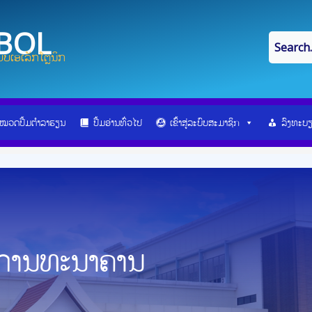
IBOL
ບເອເລັກໂຕຼນິກ
ໝວດປື້ມຕຳລາຮຽນ
ປື້ມອ່ານທົ່ວໄປ
ເຂົ້າສູ່ລະບົບສະມາຊິກ
ລົງທະບ
ນການທະນາຄານ