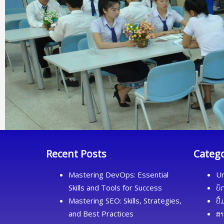
Recent Posts
Categ
Mastering DevOps: Essential
Un
Skills and Tools for Success
ບົ
Mastering SEO: Skills, Strategies,
ປື
and Best Practices
ສາ