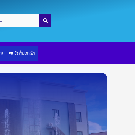
ຽນ
ຕິດຕໍ່ພວກເຮົາ