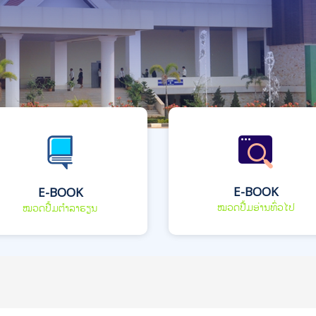
E-BOOK
E-BOOK
ໝວດປື້ມອ່ານທົ່ວໄປ
ໝວດປື້ມຕຳລາຮຽນ