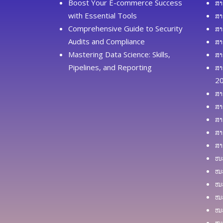
Boost Your E-commerce Success
ສາ
with Essential Tools
ສາ
Comprehensive Guide to Security
ສາ
Audits and Compliance
ສາ
Mastering Data Science: Skills,
ສາ
Pipelines, and Reporting
ສາ
2
ສາ
ສາ
ສາ
ສາ
ສາ
ໜວ
ໝວ
ໝວ
ໝວ
ໝວ
ໝວ