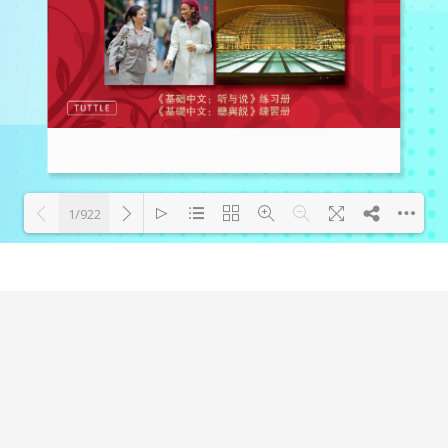
1/922
Loading PDF 68% ...