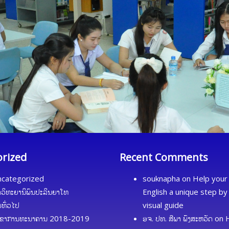
orized
Recent Comments
categorized
souknapha
on
Help your 
ດວິທະຍານິພົນປະລິນຍາໂທ
English a unique step by
້ມທົ່ວໄປ
visual guide
ຂາການທະນາຄານ 2018-2019
ອຈ. ປທ. ສີພາ ພົງສະຫວັດ
on