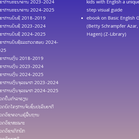
ຂາການທະນາຄານ 2023-2024
kids with English a uniq
ຂາການທະນາຄານ 2024-2025
step visual guide
ຂາການບັນຊີ 2018-2019
ebook
on
Basic English
ຂາການບັນຊີ 2023-2024
(Betty Schrampfer Azar, 
ຂາການບັນຊີ 2024-2025
Hagen) (Z-Library)
ຂາການບັນຊີແລະກວດສອບ 2024-
025
ຂາການເງິນ 2018-2019
ຂາການເງິນ 2023-2024
ຂາການເງິນ 2024-2025
ຂາການເງິນຈຸລະພາກ 2023-2024
ຂາການເງິນຈຸລະພາກ 2024-2025
ດປຶ້ມຕຳລາຮຽນ
ດບົດໂຄງການຈົບຊັ້ນປະລິນຍາຕີ
ດວິຊາຄວາມຮູ້ຟື້ນຖານ
ດວິຊາສະເພາະ
ດວິຊາເຕັກນິກ
ດວິຊາເສລີ