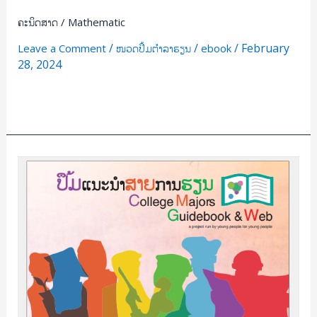
ຄະນິດສາດ / Mathematic
/
/
/
February
Leave a Comment
ໜວດປຶ້ມຕຳລາຮຽນ
ebook
28, 2024
Read More »
ປຶ້ມ
ແນະນຳ
ສາຍ
ການ
ຮຽນ
College
Majors
Guidebook&web