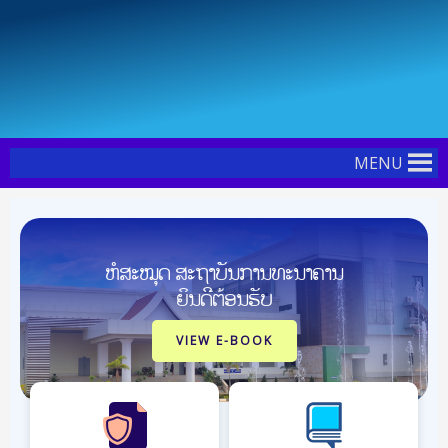
Skip
Post
to
pagination
content
MENU
ຫໍສະໝຸດ ສະຖາບັນການທະນາຄານ
ຍິນດີຕ້ອນຮັບ
VIEW E-BOOK