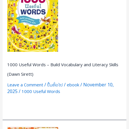
–
Build
Vocabulary
and
Literacy
Skills
(Dawn
Sirett)
1000 Useful Words – Build Vocabulary and Literacy Skills
(Dawn Sirett)
/
/
/
November 10,
Leave a Comment
ປື້ມທົ່ວໄປ
ebook
2025
/
1000 Useful Words
Read More »