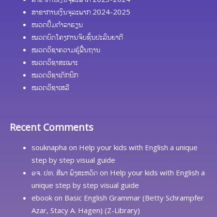
ສາຂາການເງິນຈຸລະພາກ 2024-2025
ໜວດປຶ້ມຕຳລາຮຽນ
ໝວດບົດໂຄງການຈົບຊັ້ນປະລິນຍາຕີ
ໝວດວິຊາຄວາມຮູ້ຟື້ນຖານ
ໝວດວິຊາສະເພາະ
ໝວດວິຊາເຕັກນິກ
ໝວດວິຊາເສລີ
Recent Comments
souknapha
on
Help your kids with English a unique
step by step visual guide
ອຈ. ປທ. ສີພາ ພົງສະຫວັດ
on
Help your kids with English a
unique step by step visual guide
ebook
on
Basic English Grammar (Betty Schrampfer
Azar, Stacy A. Hagen) (Z-Library)