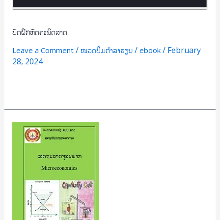
ບົດຝຶກຫັດຄະນິດສາດ
/
/
/
February
Leave a Comment
ໜວດປຶ້ມຕຳລາຮຽນ
ebook
28, 2024
Read More »
ເສດຖະສາດ
ຈຸ
ລະ
ພາກ