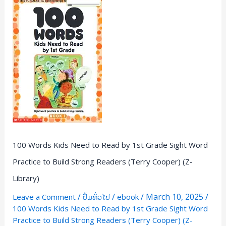
100
Words
Kids
Need
to
Read
by
1st
Grade
Sight
Word
100 Words Kids Need to Read by 1st Grade Sight Word
Practice
to
Practice to Build Strong Readers (Terry Cooper) (Z-
Build
Library)
Strong
/
/
/
March 10, 2025
/
Leave a Comment
ປື້ມທົ່ວໄປ
ebook
Readers
100 Words Kids Need to Read by 1st Grade Sight Word
(Terry
Practice to Build Strong Readers (Terry Cooper) (Z-
Cooper)