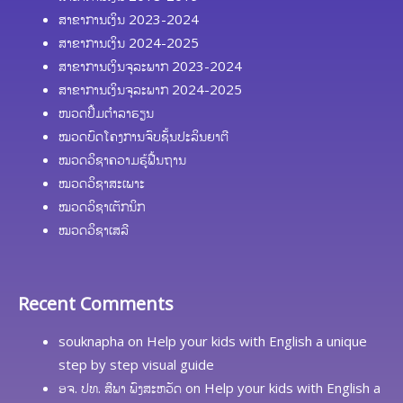
ສາຂາການເງິນ 2023-2024
ສາຂາການເງິນ 2024-2025
ສາຂາການເງິນຈຸລະພາກ 2023-2024
ສາຂາການເງິນຈຸລະພາກ 2024-2025
ໜວດປຶ້ມຕຳລາຮຽນ
ໝວດບົດໂຄງການຈົບຊັ້ນປະລິນຍາຕີ
ໝວດວິຊາຄວາມຮູ້ຟື້ນຖານ
ໝວດວິຊາສະເພາະ
ໝວດວິຊາເຕັກນິກ
ໝວດວິຊາເສລີ
Recent Comments
souknapha
on
Help your kids with English a unique
step by step visual guide
ອຈ. ປທ. ສີພາ ພົງສະຫວັດ
on
Help your kids with English a