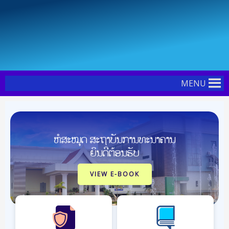
Skip
Post
to
navigation
content
MENU
ຫໍສະໝຸດ ສະຖາບັນການທະນາຄານ
ຍິນດີຕ້ອນຮັບ
VIEW E-BOOK