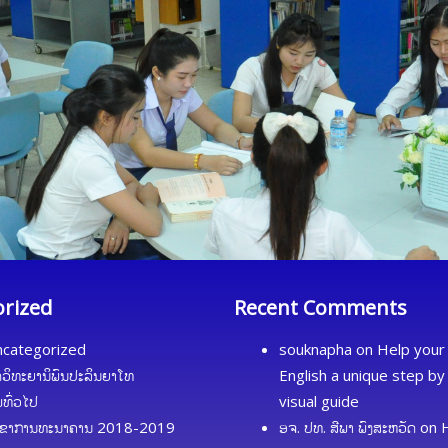
orized
Recent Comments
categorized
souknapha
on
Help your 
ດວິທະຍານິພົນປະລິນຍາໂທ
English a unique step by
້ມທົ່ວໄປ
visual guide
ຂາການທະນາຄານ 2018-2019
ອຈ. ປທ. ສີພາ ພົງສະຫວັດ
on