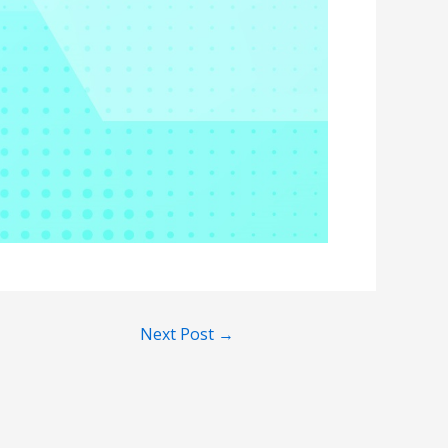
Next Post
→