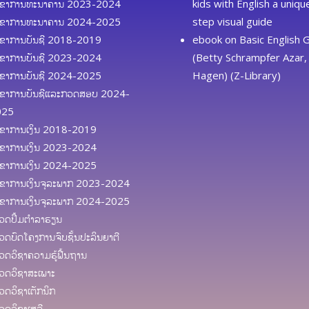
ຂາການທະນາຄານ 2023-2024
kids with English a uniq
ຂາການທະນາຄານ 2024-2025
step visual guide
ຂາການບັນຊີ 2018-2019
ebook
on
Basic English
ຂາການບັນຊີ 2023-2024
(Betty Schrampfer Azar, 
ຂາການບັນຊີ 2024-2025
Hagen) (Z-Library)
ຂາການບັນຊີແລະກວດສອບ 2024-
025
ຂາການເງິນ 2018-2019
ຂາການເງິນ 2023-2024
ຂາການເງິນ 2024-2025
ຂາການເງິນຈຸລະພາກ 2023-2024
ຂາການເງິນຈຸລະພາກ 2024-2025
ດປຶ້ມຕຳລາຮຽນ
ດບົດໂຄງການຈົບຊັ້ນປະລິນຍາຕີ
ດວິຊາຄວາມຮູ້ຟື້ນຖານ
ດວິຊາສະເພາະ
ດວິຊາເຕັກນິກ
ດວິຊາເສລີ