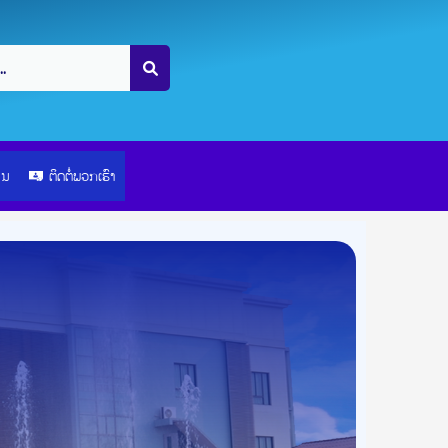
ຽນ
ຕິດຕໍ່ພວກເຮົາ