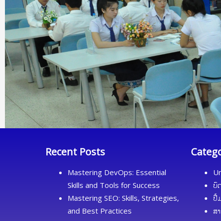
Recent Posts
Categ
Mastering DevOps: Essential
Un
Skills and Tools for Success
ບົ
Mastering SEO: Skills, Strategies,
ປື
and Best Practices
ສາ