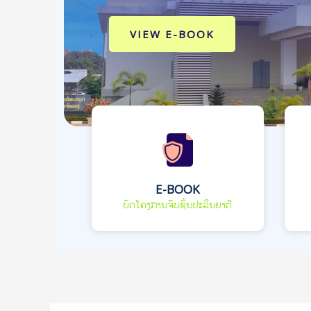
VIEW E-BOOK
E-BOOK
ບົດໂຄງການຈົບຊັ້ນປະລິນຍາຕີ