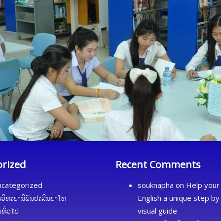
orized
Recent Comments
categorized
souknapha
on
Help your 
ດວິທະຍານິພົນປະລິນຍາໂທ
English a unique step by
້ມທົ່ວໄປ
visual guide