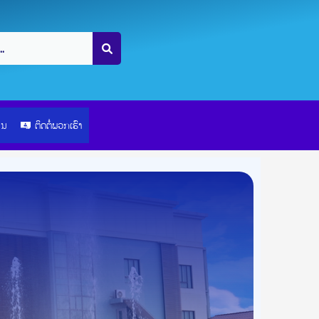
ຽນ
ຕິດຕໍ່ພວກເຮົາ