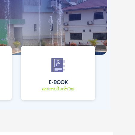
E-BOOK
ລາຍການປື້ມເຂົ້າໃໝ່