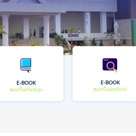
E-BOOK
E-BOOK
ໝວດປື້ມອ່ານທົ່ວໄປ
ໝວດປື້ມຕຳລາຮຽນ