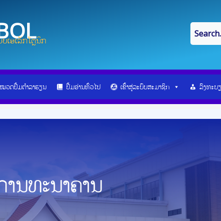
IBOL
ບເອເລັກໂຕຼນິກ
ໝວດປື້ມຕຳລາຮຽນ
ປື້ມອ່ານທົ່ວໄປ
ເຂົ້າສູ່ລະບົບສະມາຊິກ
ລົງທະບ
ນການທະນາຄານ