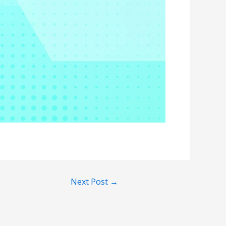
Next Post
→