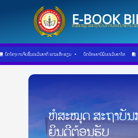
Skip
Post
to
navigation
E-BOOK B
content
ຫໍສະໝຸດສະຖາບັນການທະນາຄານ ແບ
ບົດໂຄງການຈົບຊັ້ນປະລິນຍາຕີ ແຕ່ລະສົກຮຽນ
ບົດວິທະຍານິພົນປະລິນຍາໂທ
ຫໍສະໝຸດ ສະຖາບັ
ຍິນດີຕ້ອນຮັບ