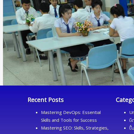
Recent Posts
Categ
Mastering DevOps: Essential
Un
Skills and Tools for Success
ບົ
Mastering SEO: Skills, Strategies,
ປື