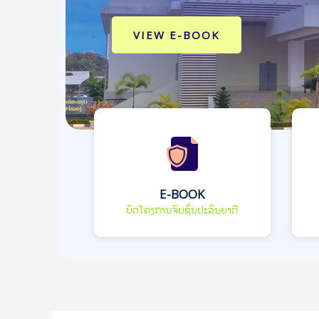
VIEW E-BOOK
E-BOOK
ບົດໂຄງການຈົບຊັ້ນປະລິນຍາຕີ