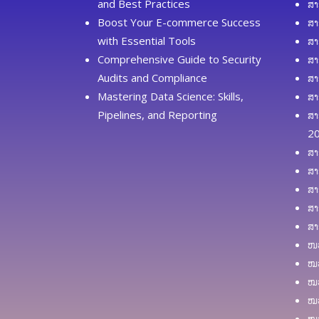
and Best Practices
ສາ
Boost Your E-commerce Success
ສາ
with Essential Tools
ສາ
Comprehensive Guide to Security
ສາ
Audits and Compliance
ສາ
Mastering Data Science: Skills,
ສາ
Pipelines, and Reporting
ສາ
2
ສາ
ສາ
ສາ
ສາ
ສາ
ໜວ
ໝວ
ໝວ
ໝວ
ໝວ