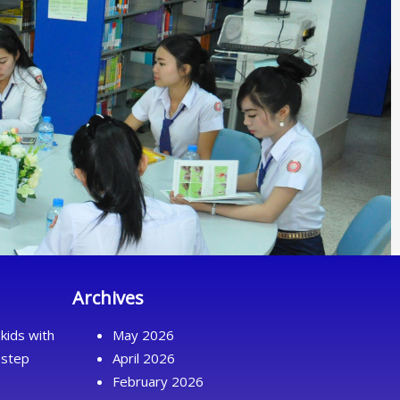
Archives
kids with
May 2026
 step
April 2026
February 2026