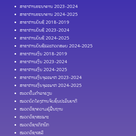
ສາຂາການທະນາຄານ 2023-2024
ສາຂາການທະນາຄານ 2024-2025
ສາຂາການບັນຊີ 2018-2019
ສາຂາການບັນຊີ 2023-2024
ສາຂາການບັນຊີ 2024-2025
ສາຂາການບັນຊີແລະກວດສອບ 2024-2025
ສາຂາການເງິນ 2018-2019
ສາຂາການເງິນ 2023-2024
ສາຂາການເງິນ 2024-2025
ສາຂາການເງິນຈຸລະພາກ 2023-2024
ສາຂາການເງິນຈຸລະພາກ 2024-2025
ໜວດປຶ້ມຕຳລາຮຽນ
ໝວດບົດໂຄງການຈົບຊັ້ນປະລິນຍາຕີ
ໝວດວິຊາຄວາມຮູ້ຟື້ນຖານ
ໝວດວິຊາສະເພາະ
ໝວດວິຊາເຕັກນິກ
ໝວດວິຊາເສລີ