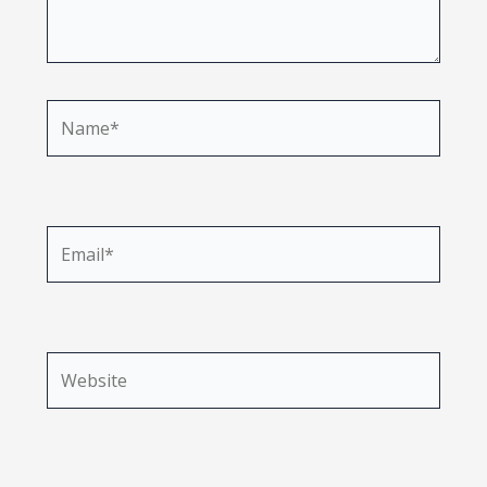
Name*
11
Email*
12
12
Website
13