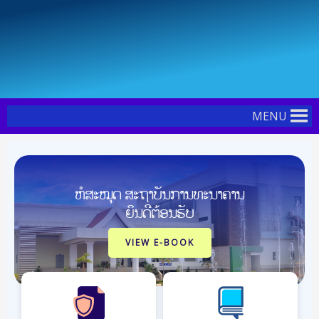
Skip
Post
to
navigation
content
MENU
ຫໍສະໝຸດ ສະຖາບັນການທະນາຄານ
ຍິນດີຕ້ອນຮັບ
VIEW E-BOOK