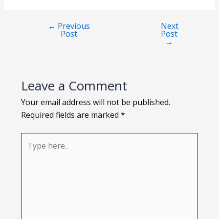
Loading PDF 96% ...
←
Previous
Next
7
Post
Post
→
Leave a Comment
8
Your email address will not be published.
Required fields are marked
*
Type
here..
9
10