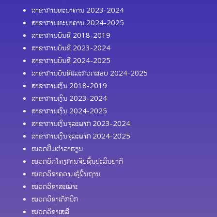
ສາຂາການທະນາຄານ 2023-2024
ສາຂາການທະນາຄານ 2024-2025
ສາຂາການບັນຊີ 2018-2019
ສາຂາການບັນຊີ 2023-2024
ສາຂາການບັນຊີ 2024-2025
ສາຂາການບັນຊີແລະກວດສອບ 2024-2025
ສາຂາການເງິນ 2018-2019
ສາຂາການເງິນ 2023-2024
ສາຂາການເງິນ 2024-2025
ສາຂາການເງິນຈຸລະພາກ 2023-2024
ສາຂາການເງິນຈຸລະພາກ 2024-2025
ໜວດປຶ້ມຕຳລາຮຽນ
ໝວດບົດໂຄງການຈົບຊັ້ນປະລິນຍາຕີ
ໝວດວິຊາຄວາມຮູ້ຟື້ນຖານ
ໝວດວິຊາສະເພາະ
ໝວດວິຊາເຕັກນິກ
ໝວດວິຊາເສລີ