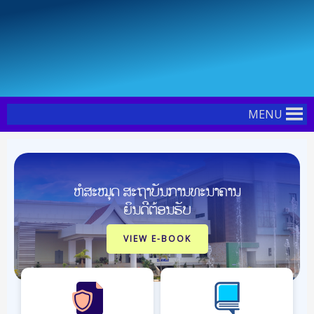
Skip
Post
to
navigation
content
MENU
ຫໍສະໝຸດ ສະຖາບັນການທະນາຄານ
ຍິນດີຕ້ອນຮັບ
VIEW E-BOOK