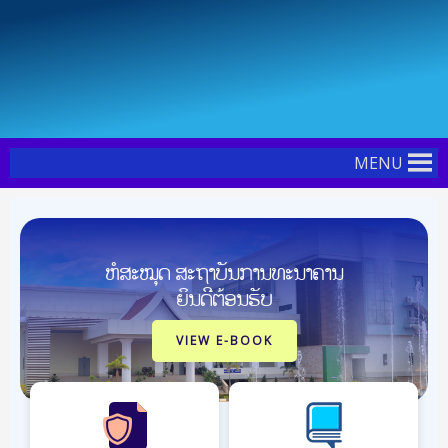
Skip
Post
to
navigation
content
MENU
ຫໍສະໝຸດ ສະຖາບັນການທະນາຄານ
ຍິນດີຕ້ອນຮັບ
VIEW E-BOOK