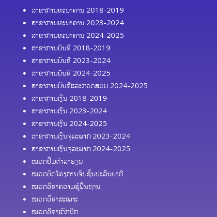
ສາຂາການທະນາຄານ 2018-2019
ສາຂາການທະນາຄານ 2023-2024
ສາຂາການທະນາຄານ 2024-2025
ສາຂາການບັນຊີ 2018-2019
ສາຂາການບັນຊີ 2023-2024
ສາຂາການບັນຊີ 2024-2025
ສາຂາການບັນຊີແລະກວດສອບ 2024-2025
ສາຂາການເງິນ 2018-2019
ສາຂາການເງິນ 2023-2024
ສາຂາການເງິນ 2024-2025
ສາຂາການເງິນຈຸລະພາກ 2023-2024
ສາຂາການເງິນຈຸລະພາກ 2024-2025
ໜວດປຶ້ມຕຳລາຮຽນ
ໝວດບົດໂຄງການຈົບຊັ້ນປະລິນຍາຕີ
ໝວດວິຊາຄວາມຮູ້ຟື້ນຖານ
ໝວດວິຊາສະເພາະ
ໝວດວິຊາເຕັກນິກ