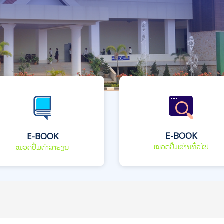
E-BOOK
E-BOOK
ໝວດປື້ມອ່ານທົ່ວໄປ
ໝວດປື້ມຕຳລາຮຽນ