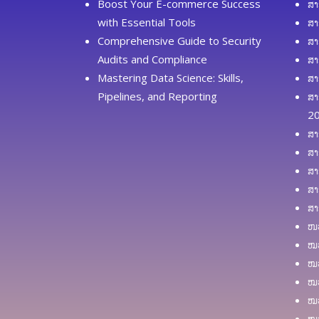
Boost Your E-commerce Success
ສາ
with Essential Tools
ສາ
Comprehensive Guide to Security
ສາ
Audits and Compliance
ສາ
Mastering Data Science: Skills,
ສາ
Pipelines, and Reporting
ສາ
2
ສາ
ສາ
ສາ
ສາ
ສາ
ໜວ
ໝວ
ໝວ
ໝວ
ໝວ
ໝວ