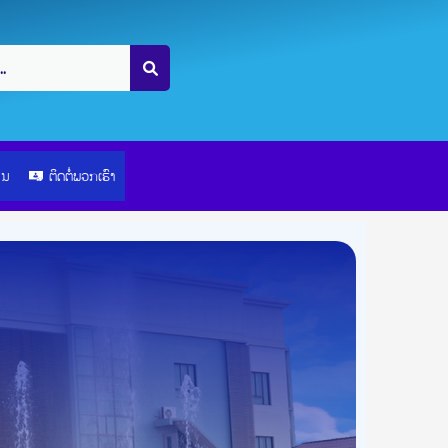
ຽນ
ຕິດຕໍ່ພວກເຮົາ