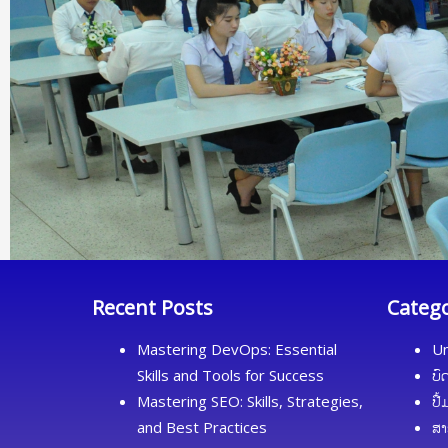
Recent Posts
Categ
Mastering DevOps: Essential
Un
Skills and Tools for Success
ບົ
Mastering SEO: Skills, Strategies,
ປື
and Best Practices
ສາ