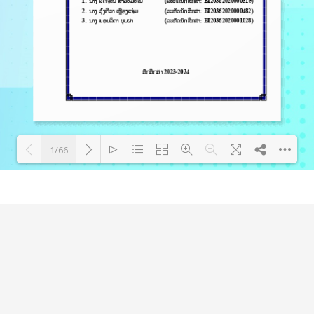
1/66
Loading PDF 94% ...