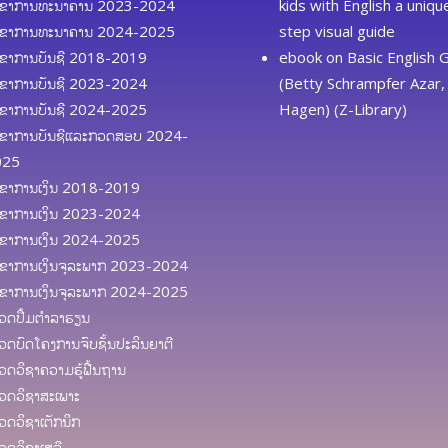
ຂາການທະນາຄານ 2023-2024
kids with English a uniq
ຂາການທະນາຄານ 2024-2025
step visual guide
ຂາການບັນຊີ 2018-2019
ebook
on
Basic English
ຂາການບັນຊີ 2023-2024
(Betty Schrampfer Azar, 
ຂາການບັນຊີ 2024-2025
Hagen) (Z-Library)
ຂາການບັນຊີແລະກວດສອບ 2024-
025
ຂາການເງິນ 2018-2019
ຂາການເງິນ 2023-2024
ຂາການເງິນ 2024-2025
ຂາການເງິນຈຸລະພາກ 2023-2024
ຂາການເງິນຈຸລະພາກ 2024-2025
ດປຶ້ມຕຳລາຮຽນ
ດບົດໂຄງການຈົບຊັ້ນປະລິນຍາຕີ
ດວິຊາຄວາມຮູ້ຟື້ນຖານ
ດວິຊາສະເພາະ
ດວິຊາເຕັກນິກ
ດວິຊາເສລີ