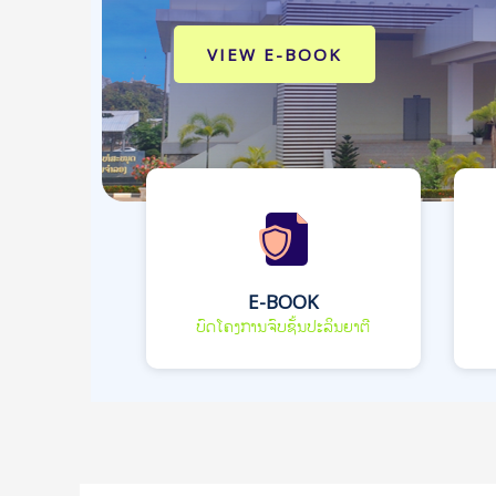
VIEW E-BOOK
E-BOOK
ບົດໂຄງການຈົບຊັ້ນປະລິນຍາຕີ