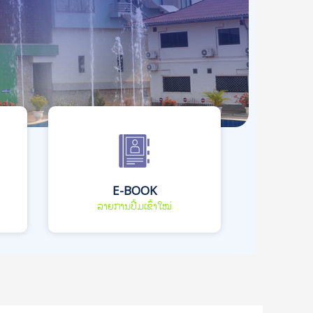
E-BOOK
ລາຍການປື້ມເຂົ້າໃໝ່