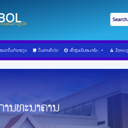
IBOL
ບເອເລັກໂຕຼນິກ
ໝວດປື້ມຕຳລາຮຽນ
ປື້ມອ່ານທົ່ວໄປ
ເຂົ້າສູ່ລະບົບສະມາຊິກ
ລົງທະບ
ນການທະນາຄານ