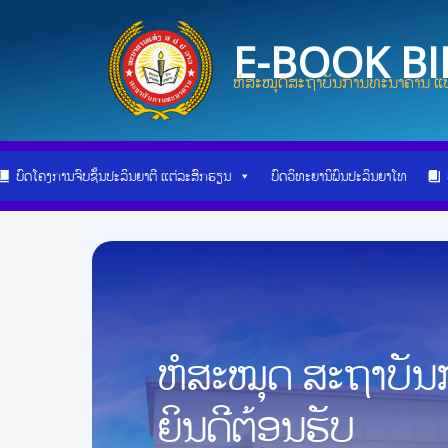
Skip
Post
to
navigation
E-BOOK B
content
ຫໍສະໝຸດສະຖາບັນການທະນາຄານ ແບ
ບົດໂຄງການຈົບຊັ້ນປະລິນຍາຕີ ແຕ່ລະສົກຮຽນ
ບົດວິທະຍານິພົນປະລິນຍາໂທ
ຫໍສະໝຸດ ສະຖາບັ
ຍິນດີຕ້ອນຮັບ