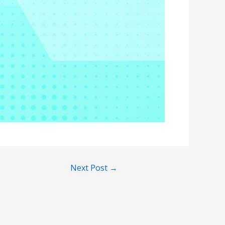
Next Post
→