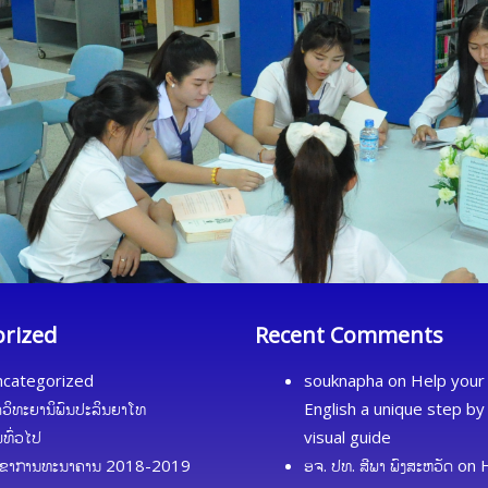
orized
Recent Comments
categorized
souknapha
on
Help your 
ດວິທະຍານິພົນປະລິນຍາໂທ
English a unique step by
້ມທົ່ວໄປ
visual guide
ຂາການທະນາຄານ 2018-2019
ອຈ. ປທ. ສີພາ ພົງສະຫວັດ
on