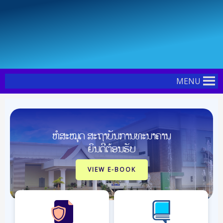
Skip
Post
to
navigation
content
MENU
ຫໍສະໝຸດ ສະຖາບັນການທະນາຄານ
ຍິນດີຕ້ອນຮັບ
VIEW E-BOOK