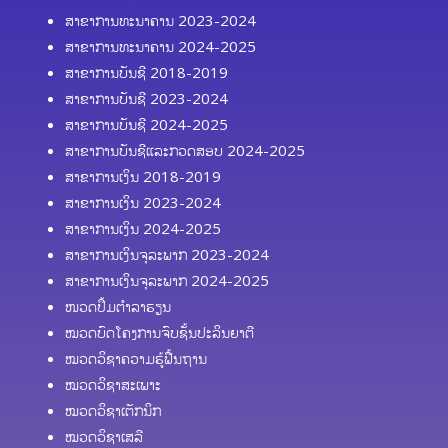
ສາຂາການທະນາຄານ 2023-2024
ສາຂາການທະນາຄານ 2024-2025
ສາຂາການບັນຊີ 2018-2019
ສາຂາການບັນຊີ 2023-2024
ສາຂາການບັນຊີ 2024-2025
ສາຂາການບັນຊີແລະກວດສອບ 2024-2025
ສາຂາການເງິນ 2018-2019
ສາຂາການເງິນ 2023-2024
ສາຂາການເງິນ 2024-2025
ສາຂາການເງິນຈຸລະພາກ 2023-2024
ສາຂາການເງິນຈຸລະພາກ 2024-2025
ໜວດປຶ້ມຕຳລາຮຽນ
ໝວດບົດໂຄງການຈົບຊັ້ນປະລິນຍາຕີ
ໝວດວິຊາຄວາມຮູ້ຟື້ນຖານ
ໝວດວິຊາສະເພາະ
ໝວດວິຊາເຕັກນິກ
ໝວດວິຊາເສລີ