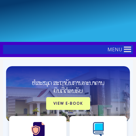
Skip
Post
to
navigation
content
MENU
ຫໍສະໝຸດ ສະຖາບັນການທະນາຄານ
ຍິນດີຕ້ອນຮັບ
VIEW E-BOOK