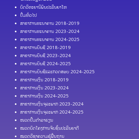
ບົດວິທະຍານິພົນປະລິນຍາໂທ
ປື້ມທົ່ວໄປ
ສາຂາການທະນາຄານ 2018-2019
ສາຂາການທະນາຄານ 2023-2024
ສາຂາການທະນາຄານ 2024-2025
ສາຂາການບັນຊີ 2018-2019
ສາຂາການບັນຊີ 2023-2024
ສາຂາການບັນຊີ 2024-2025
ສາຂາການບັນຊີແລະກວດສອບ 2024-2025
ສາຂາການເງິນ 2018-2019
ສາຂາການເງິນ 2023-2024
ສາຂາການເງິນ 2024-2025
ສາຂາການເງິນຈຸລະພາກ 2023-2024
ສາຂາການເງິນຈຸລະພາກ 2024-2025
ໜວດປຶ້ມຕຳລາຮຽນ
ໝວດບົດໂຄງການຈົບຊັ້ນປະລິນຍາຕີ
ໝວດວິຊາຄວາມຮູ້ຟື້ນຖານ