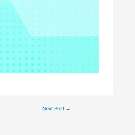
Next Post
→