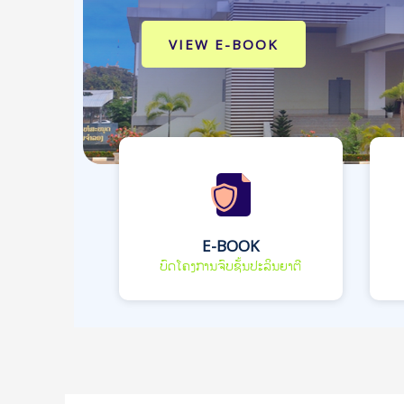
VIEW E-BOOK
E-BOOK
ບົດໂຄງການຈົບຊັ້ນປະລິນຍາຕີ