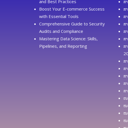
and Best Practices
ສາ
Boost Your E-commerce Success
ສາ
with Essential Tools
ສາ
Comprehensive Guide to Security
ສາ
Audits and Compliance
ສາ
Mastering Data Science: Skills,
ສາ
Pipelines, and Reporting
ສາ
2
ສາ
ສາ
ສາ
ສາ
ສາ
ໜວ
ໝວ
ໝວ
ໝວ
ໝວ