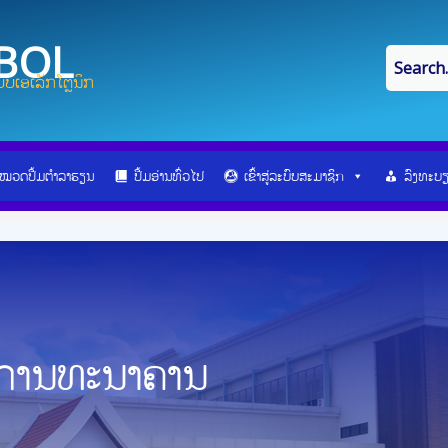
IBOL
ບເອເລັກໂຕຼນິກ
ໝວດປື້ມຕຳລາຮຽນ
ປື້ມອ່ານທົ່ວໄປ
ເຂົ້າສູ່ລະບົບສະມາຊິກ
ລົງທະບ
ນການທະນາຄານ