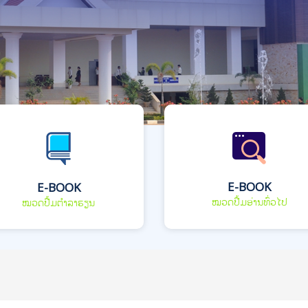
E-BOOK
E-BOOK
ໝວດປື້ມອ່ານທົ່ວໄປ
ໝວດປື້ມຕຳລາຮຽນ