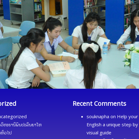
orized
Recent Comments
categorized
souknapha
on
Help your 
ດວິທະຍານິພົນປະລິນຍາໂທ
English a unique step by
້ມທົ່ວໄປ
visual guide