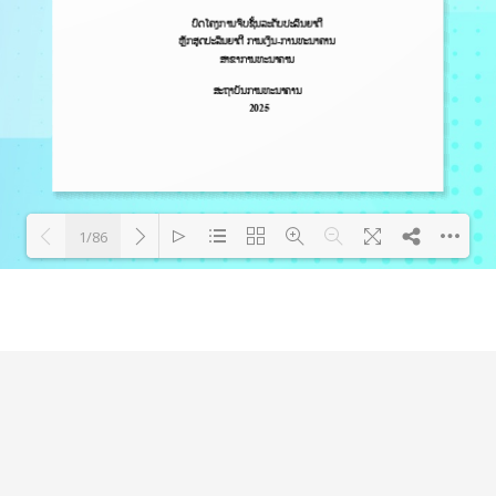
1/86
Loading PDF 80% ...