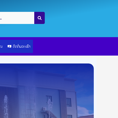
ຽນ
ຕິດຕໍ່ພວກເຮົາ