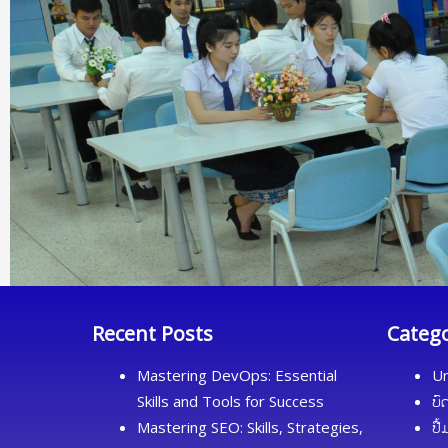
Recent Posts
Categ
Mastering DevOps: Essential
Un
Skills and Tools for Success
ບົ
Mastering SEO: Skills, Strategies,
ປື