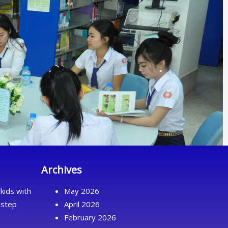
Archives
kids with
May 2026
 step
April 2026
February 2026