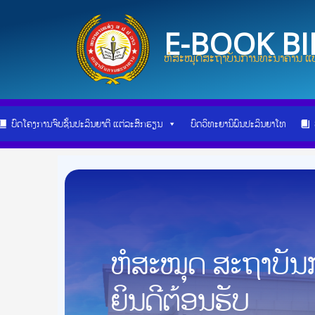
Skip
Post
to
navigation
E-BOOK B
content
ຫໍສະໝຸດສະຖາບັນການທະນາຄານ ແບ
ບົດໂຄງການຈົບຊັ້ນປະລິນຍາຕີ ແຕ່ລະສົກຮຽນ
ບົດວິທະຍານິພົນປະລິນຍາໂທ
ຫໍສະໝຸດ ສະຖາບັ
ຍິນດີຕ້ອນຮັບ