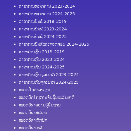
ສາຂາການທະນາຄານ 2023-2024
ສາຂາການທະນາຄານ 2024-2025
ສາຂາການບັນຊີ 2018-2019
ສາຂາການບັນຊີ 2023-2024
ສາຂາການບັນຊີ 2024-2025
ສາຂາການບັນຊີແລະກວດສອບ 2024-2025
ສາຂາການເງິນ 2018-2019
ສາຂາການເງິນ 2023-2024
ສາຂາການເງິນ 2024-2025
ສາຂາການເງິນຈຸລະພາກ 2023-2024
ສາຂາການເງິນຈຸລະພາກ 2024-2025
ໜວດປຶ້ມຕຳລາຮຽນ
ໝວດບົດໂຄງການຈົບຊັ້ນປະລິນຍາຕີ
ໝວດວິຊາຄວາມຮູ້ຟື້ນຖານ
ໝວດວິຊາສະເພາະ
ໝວດວິຊາເຕັກນິກ
ໝວດວິຊາເສລີ