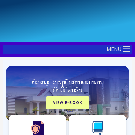
Skip
Post
to
navigation
content
MENU
ຫໍສະໝຸດ ສະຖາບັນການທະນາຄານ
ຍິນດີຕ້ອນຮັບ
VIEW E-BOOK