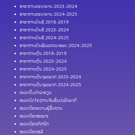
ສາຂາການທະນາຄານ 2023-2024
ສາຂາການທະນາຄານ 2024-2025
ສາຂາການບັນຊີ 2018-2019
ສາຂາການບັນຊີ 2023-2024
ສາຂາການບັນຊີ 2024-2025
ສາຂາການບັນຊີແລະກວດສອບ 2024-2025
ສາຂາການເງິນ 2018-2019
ສາຂາການເງິນ 2023-2024
ສາຂາການເງິນ 2024-2025
ສາຂາການເງິນຈຸລະພາກ 2023-2024
ສາຂາການເງິນຈຸລະພາກ 2024-2025
ໜວດປຶ້ມຕຳລາຮຽນ
ໝວດບົດໂຄງການຈົບຊັ້ນປະລິນຍາຕີ
ໝວດວິຊາຄວາມຮູ້ຟື້ນຖານ
ໝວດວິຊາສະເພາະ
ໝວດວິຊາເຕັກນິກ
ໝວດວິຊາເສລີ