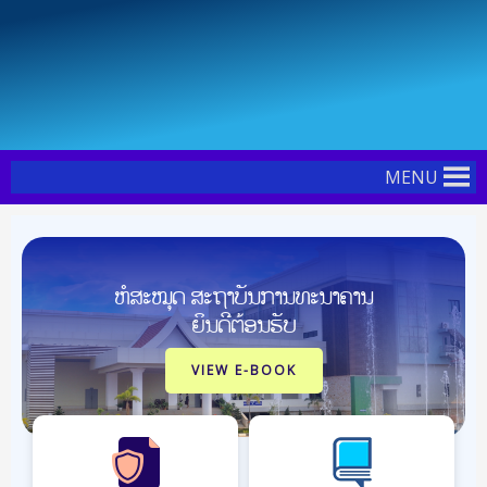
Skip
Post
to
navigation
content
MENU
ຫໍສະໝຸດ ສະຖາບັນການທະນາຄານ
ຍິນດີຕ້ອນຮັບ
VIEW E-BOOK