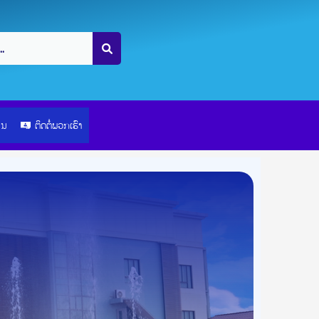
ຽນ
ຕິດຕໍ່ພວກເຮົາ