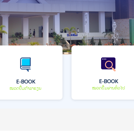
E-BOOK
E-BOOK
ໝວດປື້ມອ່ານທົ່ວໄປ
ໝວດປື້ມຕຳລາຮຽນ