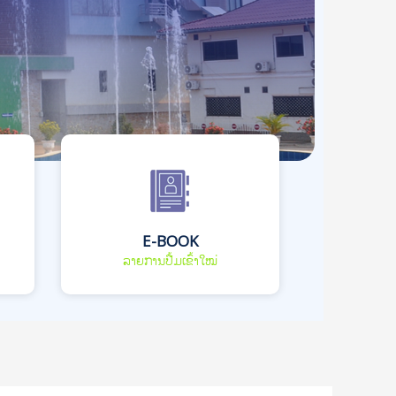
E-BOOK
ລາຍການປື້ມເຂົ້າໃໝ່