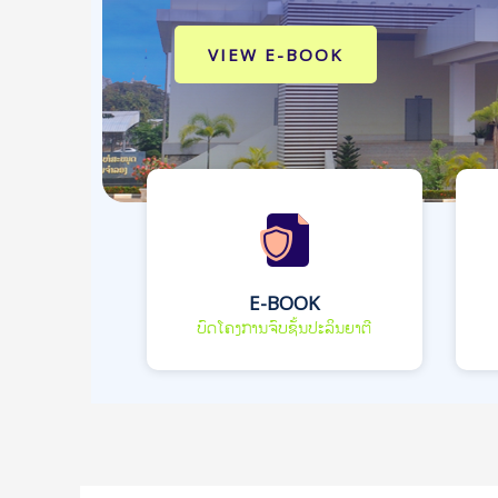
VIEW E-BOOK
E-BOOK
ບົດໂຄງການຈົບຊັ້ນປະລິນຍາຕີ