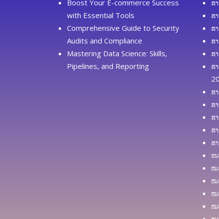
Boost Your E-commerce Success
ສາ
with Essential Tools
ສາ
Comprehensive Guide to Security
ສາ
Audits and Compliance
ສາ
Mastering Data Science: Skills,
ສາ
Pipelines, and Reporting
ສາ
2
ສາ
ສາ
ສາ
ສາ
ສາ
ໜວ
ໝວ
ໝວ
ໝວ
ໝວ
ໝວ