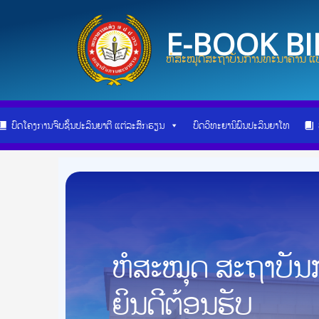
Skip
Post
to
navigation
E-BOOK B
content
ຫໍສະໝຸດສະຖາບັນການທະນາຄານ ແບ
ບົດໂຄງການຈົບຊັ້ນປະລິນຍາຕີ ແຕ່ລະສົກຮຽນ
ບົດວິທະຍານິພົນປະລິນຍາໂທ
ຫໍສະໝຸດ ສະຖາບັ
ຍິນດີຕ້ອນຮັບ