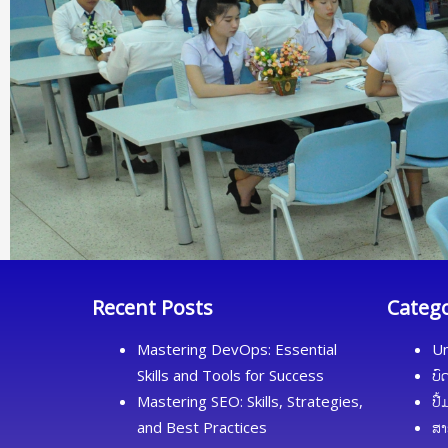
Recent Posts
Categ
Mastering DevOps: Essential
Un
Skills and Tools for Success
ບົ
Mastering SEO: Skills, Strategies,
ປື
and Best Practices
ສາ