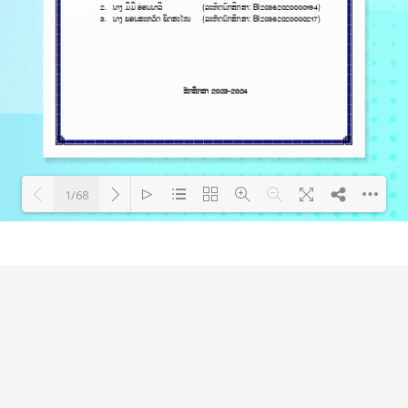
1/68
Loading PDF 144% ...