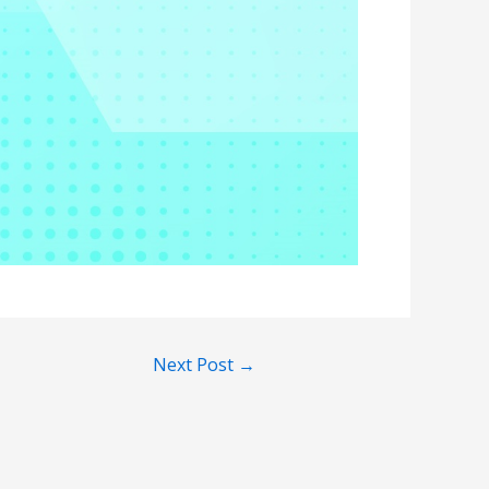
Next Post
→