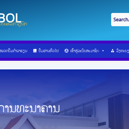
IBOL
ບເອເລັກໂຕຼນິກ
ໝວດປື້ມຕຳລາຮຽນ
ປື້ມອ່ານທົ່ວໄປ
ເຂົ້າສູ່ລະບົບສະມາຊິກ
ລົງທະບ
ນການທະນາຄານ