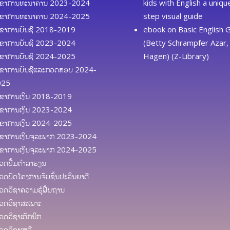
ຂາການທະນາຄານ 2023-2024
kids with English a uniq
ຂາການທະນາຄານ 2024-2025
step visual guide
ຂາການບັນຊີ 2018-2019
ebook
on
Basic English
ຂາການບັນຊີ 2023-2024
(Betty Schrampfer Azar, 
ຂາການບັນຊີ 2024-2025
Hagen) (Z-Library)
ຂາການບັນຊີແລະກວດສອບ 2024-
025
ຂາການເງິນ 2018-2019
ຂາການເງິນ 2023-2024
ຂາການເງິນ 2024-2025
ຂາການເງິນຈຸລະພາກ 2023-2024
ຂາການເງິນຈຸລະພາກ 2024-2025
ດປຶ້ມຕຳລາຮຽນ
ດບົດໂຄງການຈົບຊັ້ນປະລິນຍາຕີ
ດວິຊາຄວາມຮູ້ຟື້ນຖານ
ດວິຊາສະເພາະ
ດວິຊາເຕັກນິກ
ດວິຊາເສລີ