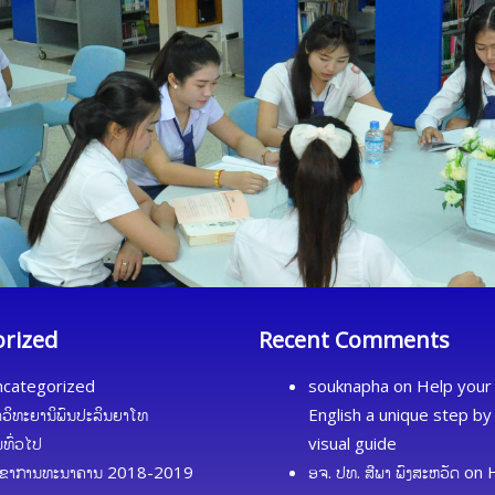
orized
Recent Comments
categorized
souknapha
on
Help your 
ດວິທະຍານິພົນປະລິນຍາໂທ
English a unique step by
້ມທົ່ວໄປ
visual guide
ຂາການທະນາຄານ 2018-2019
ອຈ. ປທ. ສີພາ ພົງສະຫວັດ
on