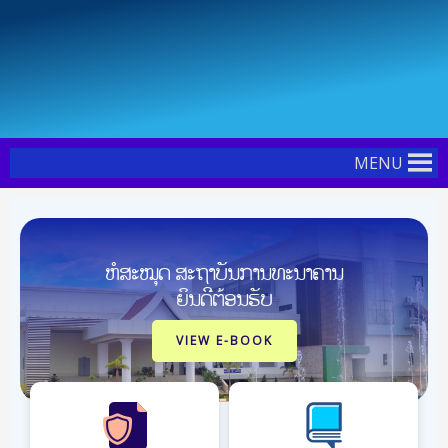
Skip
Post
to
navigation
content
MENU
ຫໍສະໝຸດ ສະຖາບັນການທະນາຄານ
ຍິນດີຕ້ອນຮັບ
VIEW E-BOOK