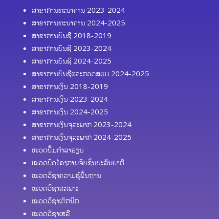
ສາຂາການທະນາຄານ 2023-2024
ສາຂາການທະນາຄານ 2024-2025
ສາຂາການບັນຊີ 2018-2019
ສາຂາການບັນຊີ 2023-2024
ສາຂາການບັນຊີ 2024-2025
ສາຂາການບັນຊີແລະກວດສອບ 2024-2025
ສາຂາການເງິນ 2018-2019
ສາຂາການເງິນ 2023-2024
ສາຂາການເງິນ 2024-2025
ສາຂາການເງິນຈຸລະພາກ 2023-2024
ສາຂາການເງິນຈຸລະພາກ 2024-2025
ໜວດປຶ້ມຕຳລາຮຽນ
ໝວດບົດໂຄງການຈົບຊັ້ນປະລິນຍາຕີ
ໝວດວິຊາຄວາມຮູ້ຟື້ນຖານ
ໝວດວິຊາສະເພາະ
ໝວດວິຊາເຕັກນິກ
ໝວດວິຊາເສລີ