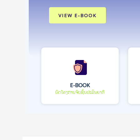
VIEW E-BOOK
E-BOOK
ບົດໂຄງການຈົບຊັ້ນປະລິນຍາຕີ