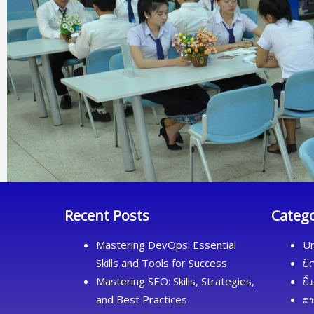
Recent Posts
Categ
Mastering DevOps: Essential
Un
Skills and Tools for Success
ບົ
Mastering SEO: Skills, Strategies,
ປື
and Best Practices
ສາ