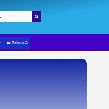
ຽນ
ຕິດຕໍ່ພວກເຮົາ