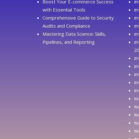
Boost Your E-commerce Success
ສາ
with Essential Tools
ສາ
Comprehensive Guide to Security
ສາ
Audits and Compliance
ສາ
Mastering Data Science: Skills,
ສາ
Pipelines, and Reporting
ສາ
2
ສາ
ສາ
ສາ
ສາ
ສາ
ໜວ
ໝວ
ໝວ
ໝວ
ໝວ
ໝວ