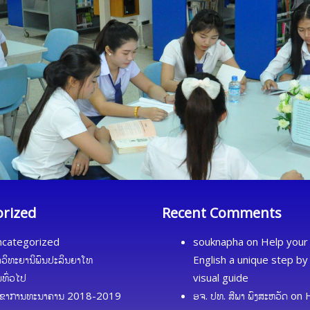
orized
Recent Comments
categorized
souknapha
on
Help your 
ດວິທະຍານິພົນປະລິນຍາໂທ
English a unique step by
້ມທົ່ວໄປ
visual guide
ຂາການທະນາຄານ 2018-2019
ອຈ. ປທ. ສີພາ ພົງສະຫວັດ
on