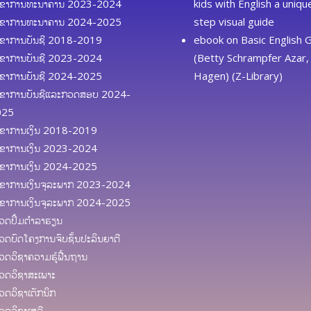
ຂາການທະນາຄານ 2023-2024
kids with English a uniq
ຂາການທະນາຄານ 2024-2025
step visual guide
ຂາການບັນຊີ 2018-2019
ebook
on
Basic English
ຂາການບັນຊີ 2023-2024
(Betty Schrampfer Azar, 
ຂາການບັນຊີ 2024-2025
Hagen) (Z-Library)
ຂາການບັນຊີແລະກວດສອບ 2024-
025
ຂາການເງິນ 2018-2019
ຂາການເງິນ 2023-2024
ຂາການເງິນ 2024-2025
ຂາການເງິນຈຸລະພາກ 2023-2024
ຂາການເງິນຈຸລະພາກ 2024-2025
ດປຶ້ມຕຳລາຮຽນ
ດບົດໂຄງການຈົບຊັ້ນປະລິນຍາຕີ
ດວິຊາຄວາມຮູ້ຟື້ນຖານ
ດວິຊາສະເພາະ
ດວິຊາເຕັກນິກ
ດວິຊາເສລີ