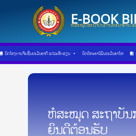
Skip
Post
to
navigation
E-BOOK B
content
ຫໍສະໝຸດສະຖາບັນການທະນາຄານ ແບ
ບົດໂຄງການຈົບຊັ້ນປະລິນຍາຕີ ແຕ່ລະສົກຮຽນ
ບົດວິທະຍານິພົນປະລິນຍາໂທ
ຫໍສະໝຸດ ສະຖາບັ
ຍິນດີຕ້ອນຮັບ