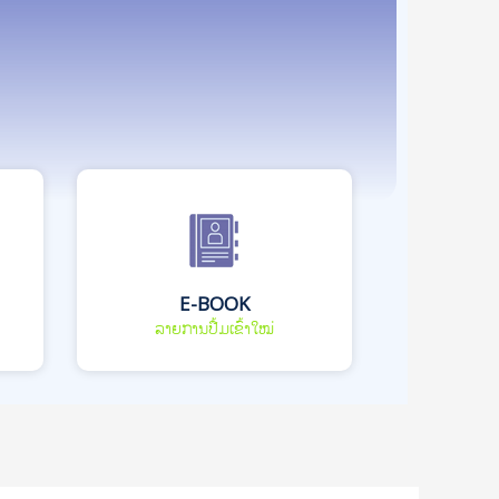
E-BOOK
ລາຍການປື້ມເຂົ້າໃໝ່