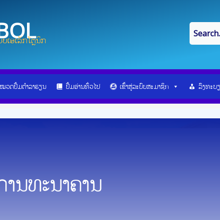
IBOL
ບເອເລັກໂຕຼນິກ
ໝວດປື້ມຕຳລາຮຽນ
ປື້ມອ່ານທົ່ວໄປ
ເຂົ້າສູ່ລະບົບສະມາຊິກ
ລົງທະບ
ນການທະນາຄານ