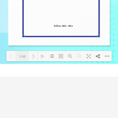
1/68
Loading PDF 46% ...