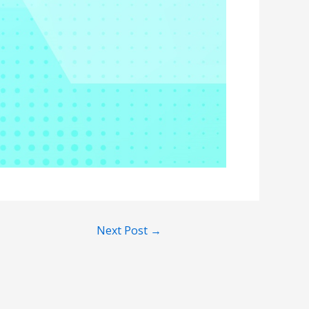
Next Post
→