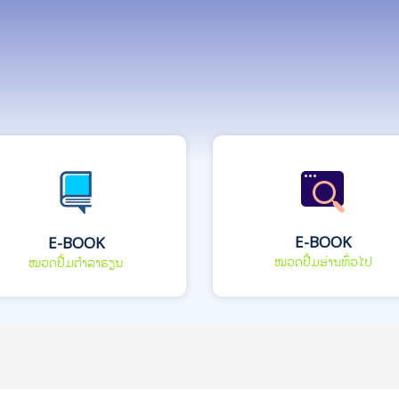
E-BOOK
E-BOOK
ໝວດປື້ມອ່ານທົ່ວໄປ
ໝວດປື້ມຕຳລາຮຽນ