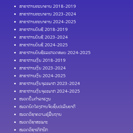
ສາຂາການທະນາຄານ 2018-2019
ສາຂາການທະນາຄານ 2023-2024
ສາຂາການທະນາຄານ 2024-2025
ສາຂາການບັນຊີ 2018-2019
ສາຂາການບັນຊີ 2023-2024
ສາຂາການບັນຊີ 2024-2025
ສາຂາການບັນຊີແລະກວດສອບ 2024-2025
ສາຂາການເງິນ 2018-2019
ສາຂາການເງິນ 2023-2024
ສາຂາການເງິນ 2024-2025
ສາຂາການເງິນຈຸລະພາກ 2023-2024
ສາຂາການເງິນຈຸລະພາກ 2024-2025
ໜວດປຶ້ມຕຳລາຮຽນ
ໝວດບົດໂຄງການຈົບຊັ້ນປະລິນຍາຕີ
ໝວດວິຊາຄວາມຮູ້ຟື້ນຖານ
ໝວດວິຊາສະເພາະ
ໝວດວິຊາເຕັກນິກ