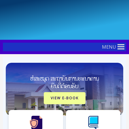
Skip
Post
to
navigation
content
MENU
ຫໍສະໝຸດ ສະຖາບັນການທະນາຄານ
ຍິນດີຕ້ອນຮັບ
VIEW E-BOOK