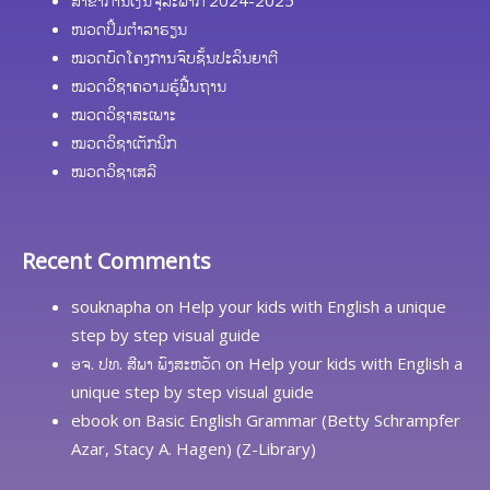
ໜວດປຶ້ມຕຳລາຮຽນ
ໝວດບົດໂຄງການຈົບຊັ້ນປະລິນຍາຕີ
ໝວດວິຊາຄວາມຮູ້ຟື້ນຖານ
ໝວດວິຊາສະເພາະ
ໝວດວິຊາເຕັກນິກ
ໝວດວິຊາເສລີ
Recent Comments
souknapha
on
Help your kids with English a unique
step by step visual guide
ອຈ. ປທ. ສີພາ ພົງສະຫວັດ
on
Help your kids with English a
unique step by step visual guide
ebook
on
Basic English Grammar (Betty Schrampfer
Azar, Stacy A. Hagen) (Z-Library)