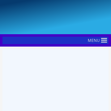
Skip
Post
to
navigation
content
MENU
ຫໍສະໝຸດ ສະຖາບັນການທະນາຄານ
ຍິນດີຕ້ອນຮັບ
VIEW E-BOOK