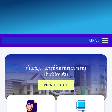
Skip
Post
to
navigation
content
MENU
ຫໍສະໝຸດ ສະຖາບັນການທະນາຄານ
ຍິນດີຕ້ອນຮັບ
VIEW E-BOOK