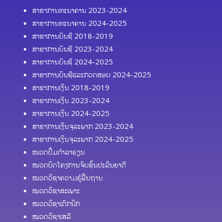
ສາຂາການທະນາຄານ 2023-2024
ສາຂາການທະນາຄານ 2024-2025
ສາຂາການບັນຊີ 2018-2019
ສາຂາການບັນຊີ 2023-2024
ສາຂາການບັນຊີ 2024-2025
ສາຂາການບັນຊີແລະກວດສອບ 2024-2025
ສາຂາການເງິນ 2018-2019
ສາຂາການເງິນ 2023-2024
ສາຂາການເງິນ 2024-2025
ສາຂາການເງິນຈຸລະພາກ 2023-2024
ສາຂາການເງິນຈຸລະພາກ 2024-2025
ໜວດປຶ້ມຕຳລາຮຽນ
ໝວດບົດໂຄງການຈົບຊັ້ນປະລິນຍາຕີ
ໝວດວິຊາຄວາມຮູ້ຟື້ນຖານ
ໝວດວິຊາສະເພາະ
ໝວດວິຊາເຕັກນິກ
ໝວດວິຊາເສລີ