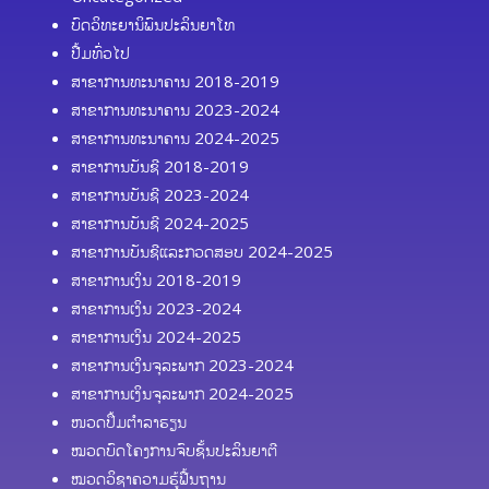
ບົດວິທະຍານິພົນປະລິນຍາໂທ
ປື້ມທົ່ວໄປ
ສາຂາການທະນາຄານ 2018-2019
ສາຂາການທະນາຄານ 2023-2024
ສາຂາການທະນາຄານ 2024-2025
ສາຂາການບັນຊີ 2018-2019
ສາຂາການບັນຊີ 2023-2024
ສາຂາການບັນຊີ 2024-2025
ສາຂາການບັນຊີແລະກວດສອບ 2024-2025
ສາຂາການເງິນ 2018-2019
ສາຂາການເງິນ 2023-2024
ສາຂາການເງິນ 2024-2025
ສາຂາການເງິນຈຸລະພາກ 2023-2024
ສາຂາການເງິນຈຸລະພາກ 2024-2025
ໜວດປຶ້ມຕຳລາຮຽນ
ໝວດບົດໂຄງການຈົບຊັ້ນປະລິນຍາຕີ
ໝວດວິຊາຄວາມຮູ້ຟື້ນຖານ