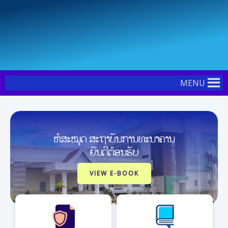
Skip
Post
to
navigation
content
MENU
ຫໍສະໝຸດ ສະຖາບັນການທະນາຄານ
ຍິນດີຕ້ອນຮັບ
VIEW E-BOOK