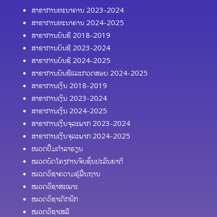
ສາຂາການທະນາຄານ 2023-2024
ສາຂາການທະນາຄານ 2024-2025
ສາຂາການບັນຊີ 2018-2019
ສາຂາການບັນຊີ 2023-2024
ສາຂາການບັນຊີ 2024-2025
ສາຂາການບັນຊີແລະກວດສອບ 2024-2025
ສາຂາການເງິນ 2018-2019
ສາຂາການເງິນ 2023-2024
ສາຂາການເງິນ 2024-2025
ສາຂາການເງິນຈຸລະພາກ 2023-2024
ສາຂາການເງິນຈຸລະພາກ 2024-2025
ໜວດປຶ້ມຕຳລາຮຽນ
ໝວດບົດໂຄງການຈົບຊັ້ນປະລິນຍາຕີ
ໝວດວິຊາຄວາມຮູ້ຟື້ນຖານ
ໝວດວິຊາສະເພາະ
ໝວດວິຊາເຕັກນິກ
ໝວດວິຊາເສລີ