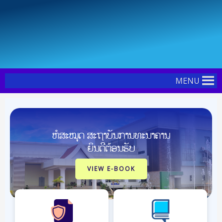
Skip
Post
to
navigation
content
MENU
ຫໍສະໝຸດ ສະຖາບັນການທະນາຄານ
ຍິນດີຕ້ອນຮັບ
VIEW E-BOOK