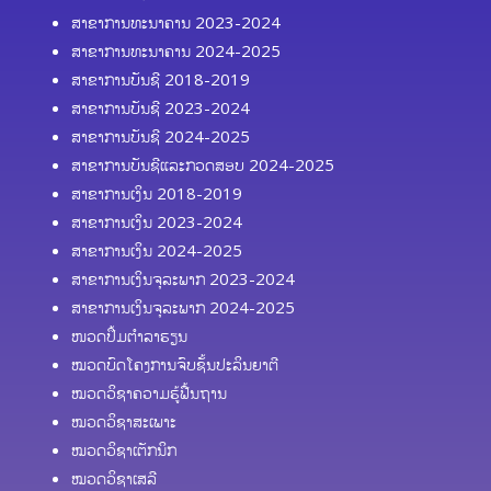
ສາຂາການທະນາຄານ 2023-2024
ສາຂາການທະນາຄານ 2024-2025
ສາຂາການບັນຊີ 2018-2019
ສາຂາການບັນຊີ 2023-2024
ສາຂາການບັນຊີ 2024-2025
ສາຂາການບັນຊີແລະກວດສອບ 2024-2025
ສາຂາການເງິນ 2018-2019
ສາຂາການເງິນ 2023-2024
ສາຂາການເງິນ 2024-2025
ສາຂາການເງິນຈຸລະພາກ 2023-2024
ສາຂາການເງິນຈຸລະພາກ 2024-2025
ໜວດປຶ້ມຕຳລາຮຽນ
ໝວດບົດໂຄງການຈົບຊັ້ນປະລິນຍາຕີ
ໝວດວິຊາຄວາມຮູ້ຟື້ນຖານ
ໝວດວິຊາສະເພາະ
ໝວດວິຊາເຕັກນິກ
ໝວດວິຊາເສລີ