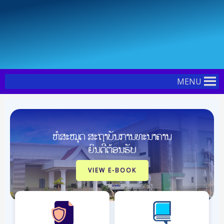
Skip
Post
to
navigation
content
MENU
ຫໍສະໝຸດ ສະຖາບັນການທະນາຄານ
ຍິນດີຕ້ອນຮັບ
VIEW E-BOOK