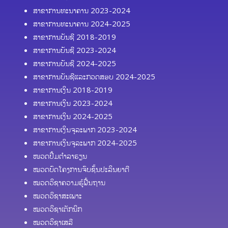
ສາຂາການທະນາຄານ 2023-2024
ສາຂາການທະນາຄານ 2024-2025
ສາຂາການບັນຊີ 2018-2019
ສາຂາການບັນຊີ 2023-2024
ສາຂາການບັນຊີ 2024-2025
ສາຂາການບັນຊີແລະກວດສອບ 2024-2025
ສາຂາການເງິນ 2018-2019
ສາຂາການເງິນ 2023-2024
ສາຂາການເງິນ 2024-2025
ສາຂາການເງິນຈຸລະພາກ 2023-2024
ສາຂາການເງິນຈຸລະພາກ 2024-2025
ໜວດປຶ້ມຕຳລາຮຽນ
ໝວດບົດໂຄງການຈົບຊັ້ນປະລິນຍາຕີ
ໝວດວິຊາຄວາມຮູ້ຟື້ນຖານ
ໝວດວິຊາສະເພາະ
ໝວດວິຊາເຕັກນິກ
ໝວດວິຊາເສລີ