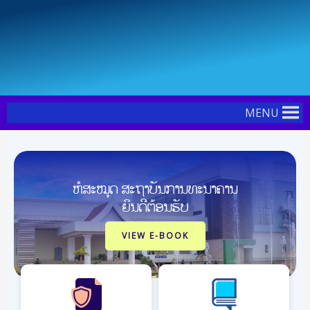
Skip
Post
to
navigation
content
MENU
ຫໍສະໝຸດ ສະຖາບັນການທະນາຄານ
ຍິນດີຕ້ອນຮັບ
VIEW E-BOOK