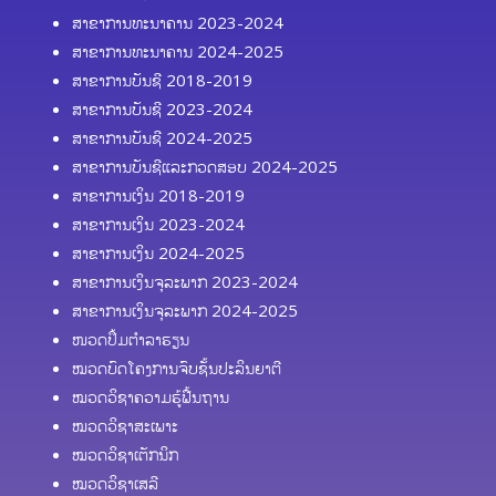
ສາຂາການທະນາຄານ 2023-2024
ສາຂາການທະນາຄານ 2024-2025
ສາຂາການບັນຊີ 2018-2019
ສາຂາການບັນຊີ 2023-2024
ສາຂາການບັນຊີ 2024-2025
ສາຂາການບັນຊີແລະກວດສອບ 2024-2025
ສາຂາການເງິນ 2018-2019
ສາຂາການເງິນ 2023-2024
ສາຂາການເງິນ 2024-2025
ສາຂາການເງິນຈຸລະພາກ 2023-2024
ສາຂາການເງິນຈຸລະພາກ 2024-2025
ໜວດປຶ້ມຕຳລາຮຽນ
ໝວດບົດໂຄງການຈົບຊັ້ນປະລິນຍາຕີ
ໝວດວິຊາຄວາມຮູ້ຟື້ນຖານ
ໝວດວິຊາສະເພາະ
ໝວດວິຊາເຕັກນິກ
ໝວດວິຊາເສລີ