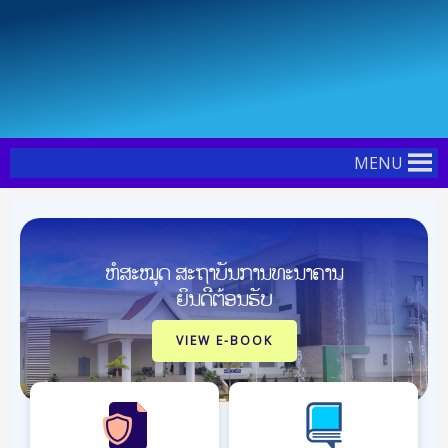
Skip
Post
to
navigation
content
MENU
ຫໍສະໝຸດ ສະຖາບັນການທະນາຄານ
ຍິນດີຕ້ອນຮັບ
VIEW E-BOOK