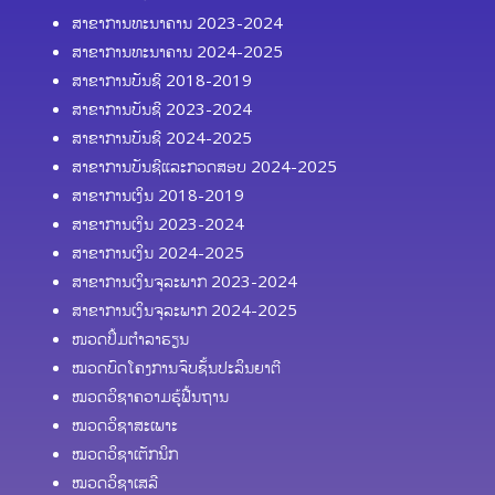
ສາຂາການທະນາຄານ 2023-2024
ສາຂາການທະນາຄານ 2024-2025
ສາຂາການບັນຊີ 2018-2019
ສາຂາການບັນຊີ 2023-2024
ສາຂາການບັນຊີ 2024-2025
ສາຂາການບັນຊີແລະກວດສອບ 2024-2025
ສາຂາການເງິນ 2018-2019
ສາຂາການເງິນ 2023-2024
ສາຂາການເງິນ 2024-2025
ສາຂາການເງິນຈຸລະພາກ 2023-2024
ສາຂາການເງິນຈຸລະພາກ 2024-2025
ໜວດປຶ້ມຕຳລາຮຽນ
ໝວດບົດໂຄງການຈົບຊັ້ນປະລິນຍາຕີ
ໝວດວິຊາຄວາມຮູ້ຟື້ນຖານ
ໝວດວິຊາສະເພາະ
ໝວດວິຊາເຕັກນິກ
ໝວດວິຊາເສລີ