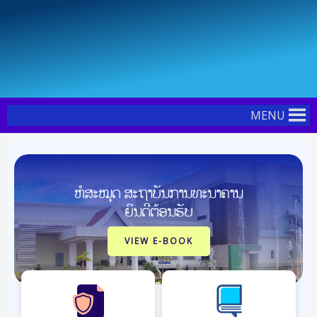
Skip
Post
to
navigation
content
MENU
ຫໍສະໝຸດ ສະຖາບັນການທະນາຄານ
ຍິນດີຕ້ອນຮັບ
VIEW E-BOOK