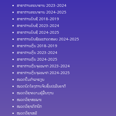
ສາຂາການທະນາຄານ 2023-2024
ສາຂາການທະນາຄານ 2024-2025
ສາຂາການບັນຊີ 2018-2019
ສາຂາການບັນຊີ 2023-2024
ສາຂາການບັນຊີ 2024-2025
ສາຂາການບັນຊີແລະກວດສອບ 2024-2025
ສາຂາການເງິນ 2018-2019
ສາຂາການເງິນ 2023-2024
ສາຂາການເງິນ 2024-2025
ສາຂາການເງິນຈຸລະພາກ 2023-2024
ສາຂາການເງິນຈຸລະພາກ 2024-2025
ໜວດປຶ້ມຕຳລາຮຽນ
ໝວດບົດໂຄງການຈົບຊັ້ນປະລິນຍາຕີ
ໝວດວິຊາຄວາມຮູ້ຟື້ນຖານ
ໝວດວິຊາສະເພາະ
ໝວດວິຊາເຕັກນິກ
ໝວດວິຊາເສລີ