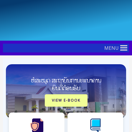
Skip
Post
to
navigation
content
MENU
ຫໍສະໝຸດ ສະຖາບັນການທະນາຄານ
ຍິນດີຕ້ອນຮັບ
VIEW E-BOOK